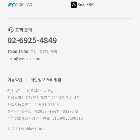
AIDP - AX
Rise ERP
고객 문의
02-6925-4849
10:00-18:00
주말·공휴일 제외
help@wishket.com
이용약관
개인정보 처리방침
㈜위시켓
대표이사 : 박우범
서울특별시 강남구 테헤란로 211 3층 ㈜위시켓
사업자등록번호 : 209-81-57303
통신판매업신고 : 제2018-서울강남-02337 호
직업정보제공사업 신고번호 : J1200020180019
© 2013 Wishket Corp.