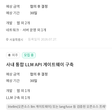
예상 금액
협의 후 결정
예상 기간
30일
개발
웹 외 2개
네트워크ㆍ서버 운영 외 1개
· 등록일자 2026.07.27.
서울특별시
외주
모집 중
📔
사내 통합 LLM API 게이트웨이 구축
예상 금액
협의 후 결정
예상 기간
30일
개발
웹 외 1개
LLM 구축 외 1개
litellm(오픈소스 llm 게이트웨이) 또는 langfuse 등 검증된 오픈소스 프