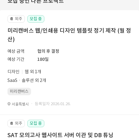
모집 중인 다른 프로젝트
외주
모집 중
📔
미리캔버스 웹/인쇄용 디자인 템플릿 정기 제작 (월 정
산)
예상 금액
협의 후 결정
예상 기간
180일
디자인
웹 외 1개
SaaSㆍ솔루션 외 2개
미리캔버스
· 등록일자 2026.01.26.
서울특별시
외주
모집 중
📔
SAT 모의고사 웹사이트 서버 이관 및 DB 튜닝