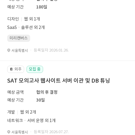
예상 기간
180일
디자인
웹 외 1개
SaaSㆍ솔루션 외 2개
미리캔버스
· 등록일자 2026.01.26.
서울특별시
외주
모집 중
📔
SAT 모의고사 웹사이트 서버 이관 및 DB 튜닝
예상 금액
협의 후 결정
예상 기간
30일
개발
웹 외 2개
네트워크ㆍ서버 운영 외 1개
· 등록일자 2026.07.27.
서울특별시