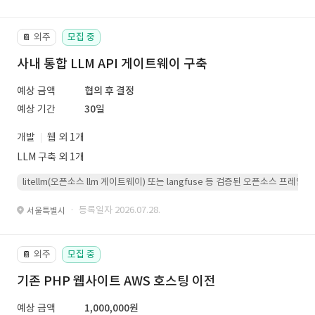
외주
모집 중
📔
사내 통합 LLM API 게이트웨이 구축
예상 금액
협의 후 결정
예상 기간
30일
개발
웹 외 1개
LLM 구축 외 1개
litellm(오픈소스 llm 게이트웨이) 또는 langfuse 등 검증된 오픈소스 프
· 등록일자 2026.07.28.
서울특별시
외주
모집 중
📔
기존 PHP 웹사이트 AWS 호스팅 이전
예상 금액
1,000,000원