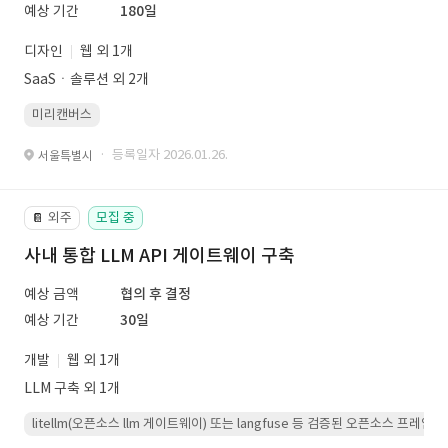
예상 기간
180일
디자인
웹 외 1개
SaaSㆍ솔루션 외 2개
미리캔버스
· 등록일자 2026.01.26.
서울특별시
외주
모집 중
📔
사내 통합 LLM API 게이트웨이 구축
예상 금액
협의 후 결정
예상 기간
30일
개발
웹 외 1개
LLM 구축 외 1개
litellm(오픈소스 llm 게이트웨이) 또는 langfuse 등 검증된 오픈소스 프