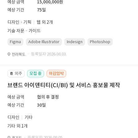
예상 금액
15,000,000원
예상 기간
75일
디자인 · 기획
웹 외 2개
기술 자문ㆍ가이드
Figma
Adobe Illustrator
Indesign
Photoshop
· 등록일자 2026.08.03.
전라북도
외주
모집 중
마감임박
📔
브랜드 아이덴티티(CI/BI) 및 서비스 홍보물 제작
예상 금액
협의 후 결정
예상 기간
30일
디자인
기타
기타 외 1개
· 등록일자 2026.08.05.
경기도