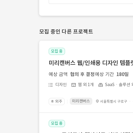
모집 중인 다른 프로젝트
모집 중
미리캔버스 웹/인쇄용 디자인 템플릿 
예상 금액
협의 후 결정
예상 기간
180일
디자인
웹 외 1개
SaaSㆍ솔루션 
미리캔버스
외주
·
서울특별시 구로구
📔
모집 중