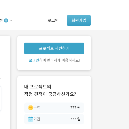
션
로그인
회원가입
유사사례 검색 AI
.
프로젝트 지원하기
‘이런 거’ 만들어본
개발 회사 있어?
로그인
하여 편리하게 이용하세요!
바로가기
내 프로젝트의
적정 견적이 궁금하신가요?
금액
??? 원
기간
??? 일