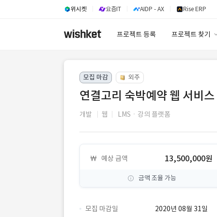
위시켓
요즘IT
AIDP - AX
Rise ERP
프로젝트 등록
프로젝트 찾기
프로젝트 찾기
모집 마감
외주
유사사례 검색 A
연결고리 숙박예약 웹 서비스
개발
웹
LMSㆍ강의 플랫폼
13,500,000원
예상 금액
금액 조율 가능
모집 마감일
2020년 08월 31일