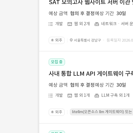
SAT 모의고사 웹사이트 서버 이관 
예상 금액
협의 후 결정
예상 기간
30일
개발
웹 외 2개
네트워크ㆍ서버 운
외주
· 등록일자 2026.07
서울특별시 강남구
📔
모집 중
사내 통합 LLM API 게이트웨이 구
예상 금액
협의 후 결정
예상 기간
30일
개발
웹 외 1개
LLM 구축 외 1개
litellm(오픈소스 llm 게이트웨이)
외주
📔