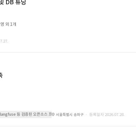
및 DB 튜닝
영 외 1개
.27.
축
 또는 langfuse 등 검증된 오픈소스 프레임워크를 기반으로 시스템을 구축
· 등록일자 2026.07.28.
서울특별시 송파구