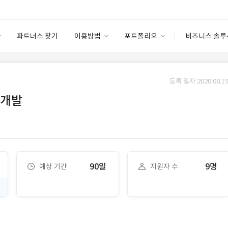
파트너스 찾기
이용방법
포트폴리오
비즈니스 솔루
이용방법
포트폴리오
엔터프라이즈
I
파트너 등급
이용후기
등록 일자 2020.08.19
안심 코드 케어
이용요금
솔루션 마켓
 개발
고객센터
스토어
90일
9명
예상 기간
지원자 수