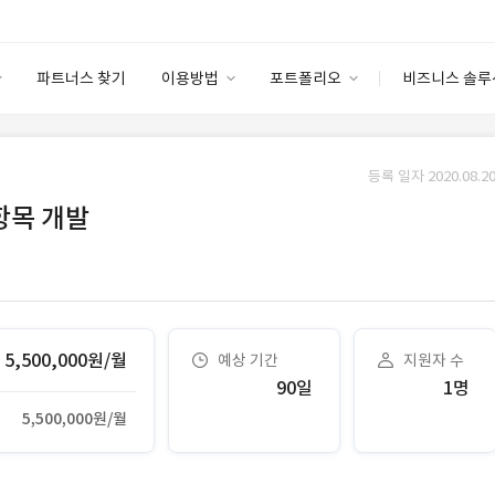
파트너스 찾기
이용방법
포트폴리오
비즈니스 솔루
이용방법
포트폴리오
엔터프라이즈
I
파트너 등급
이용후기
등록 일자 2020.08.20
안심 코드 케어
이용요금
솔루션 마켓
항목 개발
고객센터
스토어
5,500,000원/월
예상 기간
지원자 수
90일
1명
5,500,000원/월