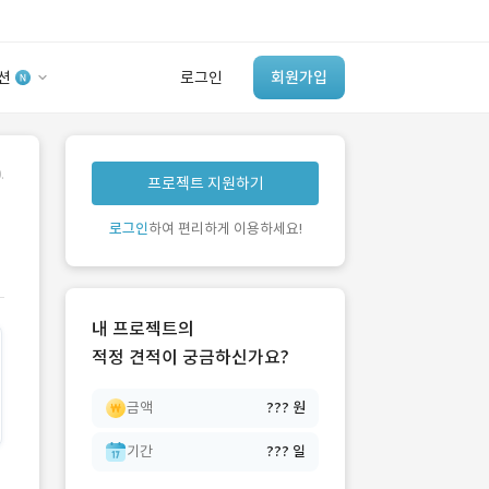
션
로그인
회원가입
유사사례 검색 AI
.
프로젝트 지원하기
‘이런 거’ 만들어본
개발 회사 있어?
로그인
하여 편리하게 이용하세요!
바로가기
내 프로젝트의
적정 견적이 궁금하신가요?
금액
??? 원
기간
??? 일