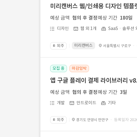
미리캔버스 웹/인쇄용 디자인 템플릿 
예상 금액
협의 후 결정
예상 기간
180일
디자인
웹 외 1개
SaaSㆍ솔루션 
미리캔버스
외주
·
서울특별시 구로구
📔
모집 중
마감임박
앱 구글 플레이 결제 라이브러리 v8.
예상 금액
협의 후 결정
예상 기간
3일
개발
안드로이드
기타
외주
· 등록일자 2026.
경기도 안양시 만안구
📔