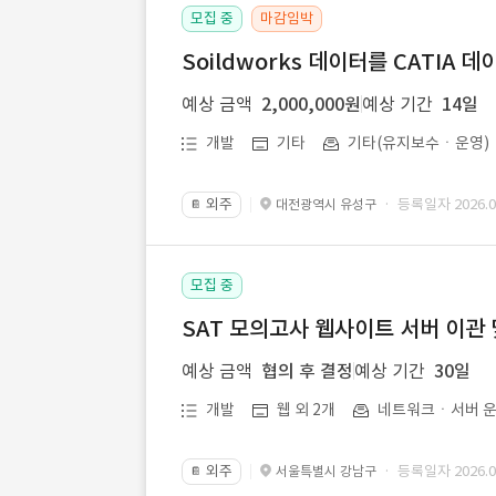
모집 중
마감임박
Soildworks 데이터를 CATIA 
예상 금액
2,000,000원
예상 기간
14일
개발
기타
기타(유지보수ㆍ운영)
외주
· 등록일자 2026.07
대전광역시 유성구
📔
모집 중
SAT 모의고사 웹사이트 서버 이관 
예상 금액
협의 후 결정
예상 기간
30일
개발
웹 외 2개
네트워크ㆍ서버 운
외주
· 등록일자 2026.07
서울특별시 강남구
📔