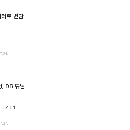
데이터로 변환
.24.
및 DB 튜닝
영 외 1개
.27.