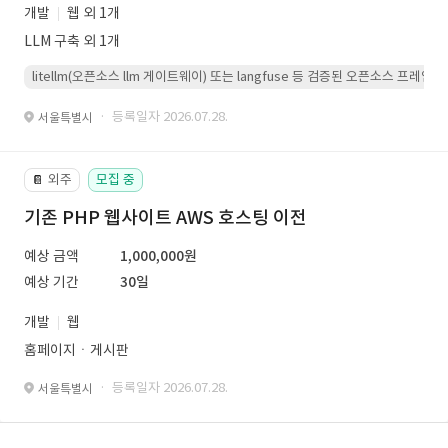
개발
웹 외 1개
LLM 구축 외 1개
litellm(오픈소스 llm 게이트웨이) 또는 langfuse 등 검증된 오픈소스 프
· 등록일자 2026.07.28.
서울특별시
외주
모집 중
📔
기존 PHP 웹사이트 AWS 호스팅 이전
예상 금액
1,000,000원
예상 기간
30일
개발
웹
홈페이지ㆍ게시판
· 등록일자 2026.07.28.
서울특별시