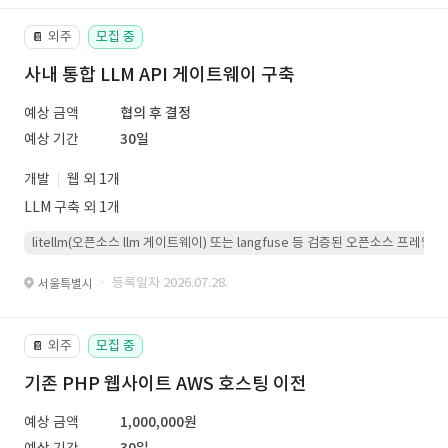
외주
모집 중
📔
사내 통합 LLM API 게이트웨이 구축
예상 금액
협의 후 결정
예상 기간
30일
개발
웹 외 1개
LLM 구축 외 1개
litellm(오픈소스 llm 게이트웨이) 또는 langfuse 등 검증된 오픈소스 프
· 등록일자 2026.07.28.
서울특별시
외주
모집 중
📔
기존 PHP 웹사이트 AWS 호스팅 이전
예상 금액
1,000,000원