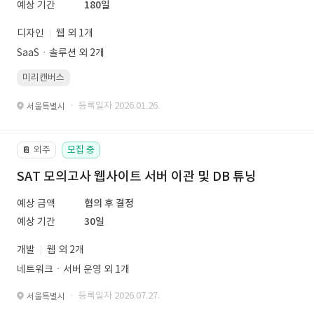
예상 기간
180일
디자인
웹 외 1개
SaaSㆍ솔루션 외 2개
미리캔버스
· 등록일자 2026.01.26.
서울특별시
외주
모집 중
📔
SAT 모의고사 웹사이트 서버 이관 및 DB 튜닝
예상 금액
협의 후 결정
예상 기간
30일
개발
웹 외 2개
네트워크ㆍ서버 운영 외 1개
· 등록일자 2026.07.27.
서울특별시