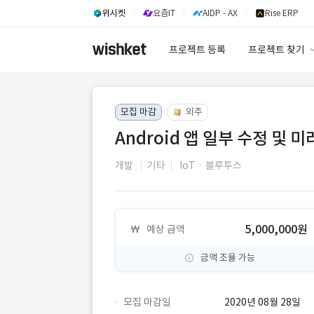
위시켓
요즘IT
AIDP - AX
Rise ERP
프로젝트 등록
프로젝트 찾기
프로젝트 찾기
모집 마감
외주
유사사례 검색 A
Android 앱 일부 수정 및 
개발
기타
IoTㆍ블루투스
5,000,000원
예상 금액
금액 조율 가능
모집 마감일
2020년 08월 28일