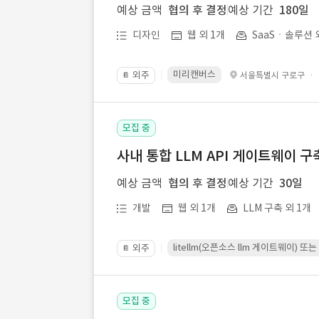
예상 금액
협의 후 결정
예상 기간
180일
디자인
웹 외 1개
SaaSㆍ솔루션 
미리캔버스
외주
·
서울특별시 구로구
📔
모집 중
사내 통합 LLM API 게이트웨이 구
예상 금액
협의 후 결정
예상 기간
30일
개발
웹 외 1개
LLM 구축 외 1개
litellm(오픈소스 llm 게이트웨이)
외주
📔
모집 중