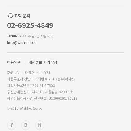
고객 문의
02-6925-4849
10:00-18:00
주말·공휴일 제외
help@wishket.com
이용약관
개인정보 처리방침
㈜위시켓
대표이사 : 박우범
서울특별시 강남구 테헤란로 211 3층 ㈜위시켓
사업자등록번호 : 209-81-57303
통신판매업신고 : 제2018-서울강남-02337 호
직업정보제공사업 신고번호 : J1200020180019
© 2013 Wishket Corp.