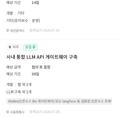
예상 기간
14일
개발
기타
기타(유지보수ㆍ운영)
· 등록일자 2026.07.24.
대전광역시
외주
모집 중
📔
사내 통합 LLM API 게이트웨이 구축
예상 금액
협의 후 결정
예상 기간
30일
개발
웹 외 1개
LLM 구축 외 1개
litellm(오픈소스 llm 게이트웨이) 또는 langfuse 등 검증된 오픈소스 프
· 등록일자 2026.07.28.
서울특별시