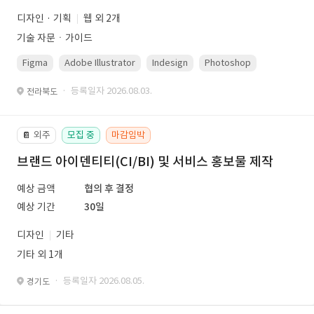
디자인 · 기획
웹 외 2개
기술 자문ㆍ가이드
Figma
Adobe Illustrator
Indesign
Photoshop
· 등록일자 2026.08.03.
전라북도
외주
모집 중
마감임박
📔
브랜드 아이덴티티(CI/BI) 및 서비스 홍보물 제작
예상 금액
협의 후 결정
예상 기간
30일
디자인
기타
기타 외 1개
· 등록일자 2026.08.05.
경기도