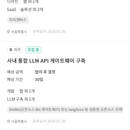
디자인
웹 외 1개
SaaSㆍ솔루션 외 2개
미리캔버스
· 등록일자 2026.01.26.
서울특별시
외주
모집 중
📔
사내 통합 LLM API 게이트웨이 구축
예상 금액
협의 후 결정
예상 기간
30일
개발
웹 외 1개
LLM 구축 외 1개
litellm(오픈소스 llm 게이트웨이) 또는 langfuse 등 검증된 오픈소스 프
· 등록일자 2026.07.28.
서울특별시