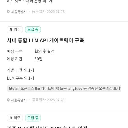
네트워크ㆍ서버 운영 외 1개
· 등록일자 2026.07.27.
서울특별시
외주
모집 중
📔
사내 통합 LLM API 게이트웨이 구축
예상 금액
협의 후 결정
예상 기간
30일
개발
웹 외 1개
LLM 구축 외 1개
litellm(오픈소스 llm 게이트웨이) 또는 langfuse 등 검증된 오픈소스 프
· 등록일자 2026.07.28.
서울특별시
외주
모집 중
📔