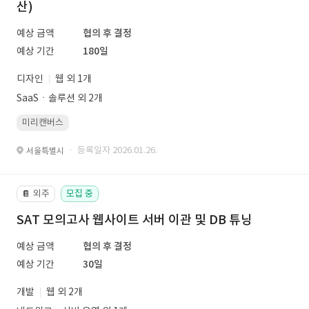
산)
예상 금액
협의 후 결정
예상 기간
180일
디자인
웹 외 1개
SaaSㆍ솔루션 외 2개
미리캔버스
· 등록일자 2026.01.26.
서울특별시
외주
모집 중
📔
SAT 모의고사 웹사이트 서버 이관 및 DB 튜닝
예상 금액
협의 후 결정
예상 기간
30일
개발
웹 외 2개