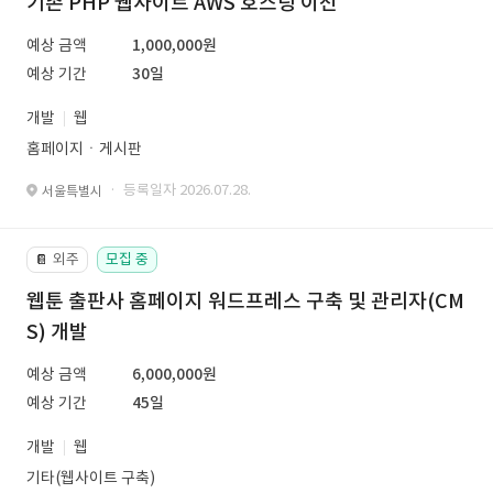
기존 PHP 웹사이트 AWS 호스팅 이전
예상 금액
1,000,000원
예상 기간
30일
개발
웹
홈페이지ㆍ게시판
· 등록일자 2026.07.28.
서울특별시
외주
모집 중
📔
웹툰 출판사 홈페이지 워드프레스 구축 및 관리자(CM
S) 개발
예상 금액
6,000,000원
예상 기간
45일
개발
웹
기타(웹사이트 구축)