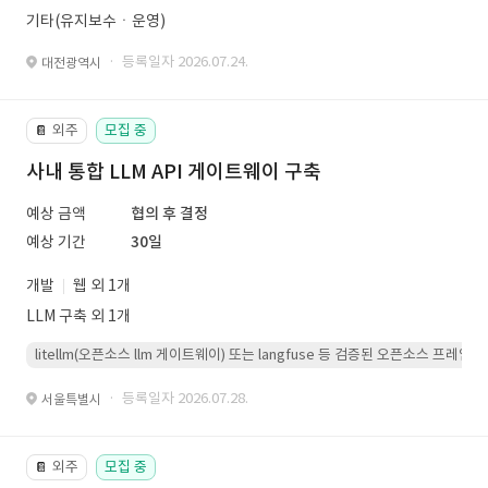
기타(유지보수ㆍ운영)
· 등록일자 2026.07.24.
대전광역시
외주
모집 중
📔
사내 통합 LLM API 게이트웨이 구축
예상 금액
협의 후 결정
예상 기간
30일
개발
웹 외 1개
LLM 구축 외 1개
litellm(오픈소스 llm 게이트웨이) 또는 langfuse 등 검증된 오픈소스 프
· 등록일자 2026.07.28.
서울특별시
외주
모집 중
📔