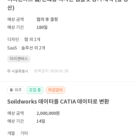
산)
예상 금액
협의 후 결정
예상 기간
180일
디자인
웹 외 1개
SaaSㆍ솔루션 외 2개
미리캔버스
· 등록일자 2026.01.26.
서울특별시
외주
모집 중
마감임박
📔
Soildworks 데이터를 CATIA 데이터로 변환
예상 금액
2,000,000원
예상 기간
14일
개발
기타