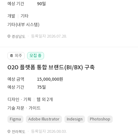
예상 기간
90일
개발
기타
기타(내부 시스템)
· 등록일자 2026.07.28.
경상남도
외주
모집 중
📔
O2O 플랫폼 통합 브랜드(BI/BX) 구축
예상 금액
15,000,000원
예상 기간
75일
디자인 · 기획
웹 외 2개
기술 자문ㆍ가이드
Figma
Adobe Illustrator
Indesign
Photoshop
· 등록일자 2026.08.03.
전라북도