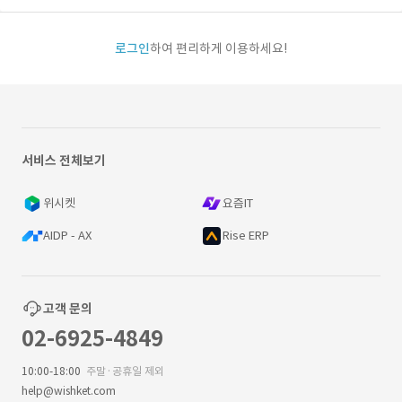
로그인
하여 편리하게 이용하세요!
서비스 전체보기
위시켓
요즘IT
AIDP - AX
Rise ERP
고객 문의
02-6925-4849
10:00-18:00
주말·공휴일 제외
help@wishket.com