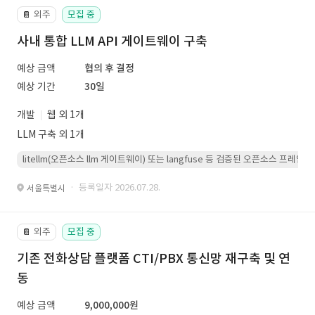
외주
모집 중
📔
사내 통합 LLM API 게이트웨이 구축
예상 금액
협의 후 결정
예상 기간
30일
개발
웹 외 1개
LLM 구축 외 1개
litellm(오픈소스 llm 게이트웨이) 또는 langfuse 등 검증된 오픈소스 프
· 등록일자 2026.07.28.
서울특별시
외주
모집 중
📔
기존 전화상담 플랫폼 CTI/PBX 통신망 재구축 및 연
동
예상 금액
9,000,000원