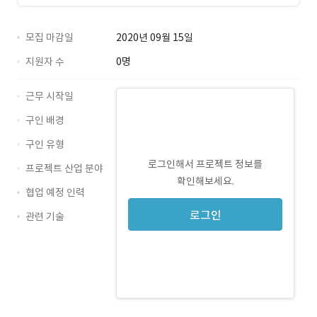
모집 마감일
2020년 09월 15일
지원자 수
0명
근무 시작일
구인 배경
구인 유형
로그인해서 프로젝트 정보를
프로젝트 산업 분야
확인해보세요.
협업 예정 인력
로그인
관련 기술
JavaScript · 경력 무관
HTML5 · 경력 무관
React · 경력 무관
SCSS · 경력 무관
Angular · 경력 무관
Sass · 경력 무관
canvas · 경력 무관