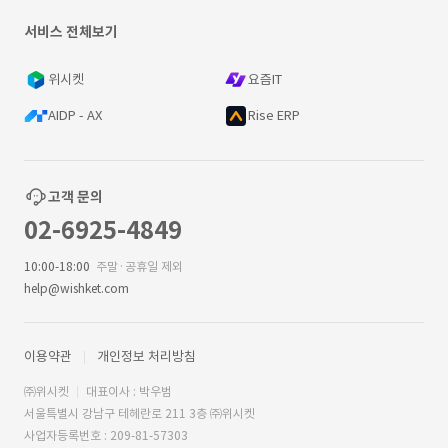
서비스 전체보기
위시켓
요즘IT
AIDP - AX
Rise ERP
고객 문의
02-6925-4849
10:00-18:00
주말·공휴일 제외
help@wishket.com
이용약관
개인정보 처리방침
㈜위시켓
대표이사 : 박우범
서울특별시 강남구 테헤란로 211 3층 ㈜위시켓
사업자등록번호 : 209-81-57303