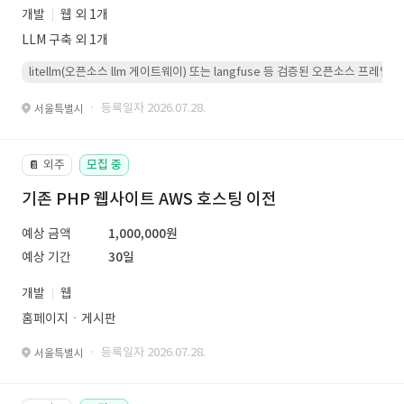
개발
웹 외 1개
LLM 구축 외 1개
litellm(오픈소스 llm 게이트웨이) 또는 langfuse 등 검증된 오픈소스 프
· 등록일자 2026.07.28.
서울특별시
외주
모집 중
📔
기존 PHP 웹사이트 AWS 호스팅 이전
예상 금액
1,000,000원
예상 기간
30일
개발
웹
홈페이지ㆍ게시판
· 등록일자 2026.07.28.
서울특별시