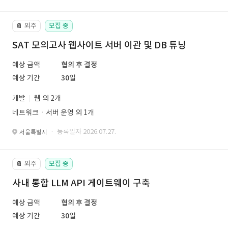
외주
모집 중
📔
SAT 모의고사 웹사이트 서버 이관 및 DB 튜닝
예상 금액
협의 후 결정
예상 기간
30일
개발
웹 외 2개
네트워크ㆍ서버 운영 외 1개
· 등록일자 2026.07.27.
서울특별시
외주
모집 중
📔
사내 통합 LLM API 게이트웨이 구축
예상 금액
협의 후 결정
예상 기간
30일