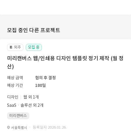
모집 중인 다른 프로젝트
외주
모집 중
📔
미리캔버스 웹/인쇄용 디자인 템플릿 정기 제작 (월 정
산)
예상 금액
협의 후 결정
예상 기간
180일
디자인
웹 외 1개
SaaSㆍ솔루션 외 2개
미리캔버스
· 등록일자 2026.01.26.
서울특별시