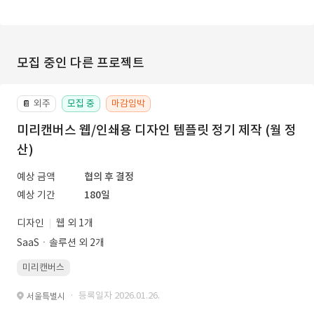
모집 중인 다른 프로젝트
외주
모집 중
마감임박
📔
미리캔버스 웹/인쇄용 디자인 템플릿 정기 제작 (월 정
산)
예상 금액
협의 후 결정
예상 기간
180일
디자인
웹 외 1개
SaaSㆍ솔루션 외 2개
미리캔버스
· 등록일자 2026.01.26.
서울특별시