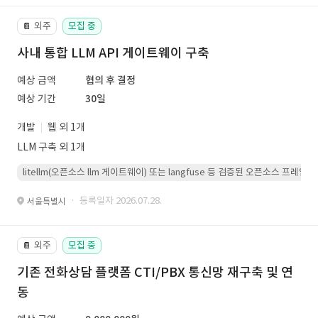
외주
모집 중
📔
사내 통합 LLM API 게이트웨이 구축
예상 금액
협의 후 결정
예상 기간
30일
개발
웹 외 1개
LLM 구축 외 1개
litellm(오픈소스 llm 게이트웨이) 또는 langfuse 등 검증된 오픈소스 프
· 등록일자 2026.07.28.
서울특별시
외주
모집 중
📔
기존 전화상담 플랫폼 CTI/PBX 통신망 재구축 및 연
동