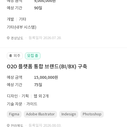
예상 금액
9,000,000원
예상 기간
90일
개발
기타
기타(내부 시스템)
· 등록일자 2026.07.28.
경상남도
외주
모집 중
📔
O2O 플랫폼 통합 브랜드(BI/BX) 구축
예상 금액
15,000,000원
예상 기간
75일
디자인 · 기획
웹 외 2개
기술 자문ㆍ가이드
Figma
Adobe Illustrator
Indesign
Photoshop
· 등록일자 2026.08.03.
전라북도