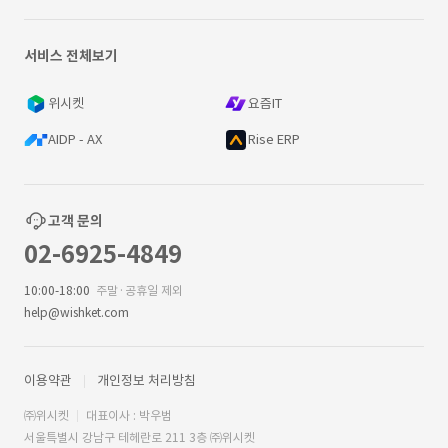
서비스 전체보기
위시켓
요즘IT
AIDP - AX
Rise ERP
고객 문의
02-6925-4849
10:00-18:00
주말·공휴일 제외
help@wishket.com
이용약관
개인정보 처리방침
㈜위시켓
대표이사 : 박우범
서울특별시 강남구 테헤란로 211 3층 ㈜위시켓