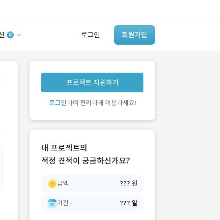
션
로그인
회원가입
유사사례 검색 AI
.
프로젝트 지원하기
‘이런 거’ 만들어본
개발 회사 있어?
로그인
하여 편리하게 이용하세요!
바로가기
내 프로젝트의
적정 견적이 궁금하신가요?
금액
??? 원
기간
??? 일