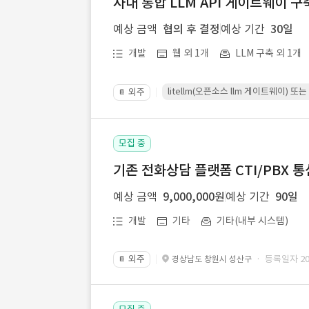
사내 통합 LLM API 게이트웨이 구
예상 금액
협의 후 결정
예상 기간
30일
개발
웹 외 1개
LLM 구축 외 1개
litellm(오픈소스 llm 게이트웨이)
외주
📔
모집 중
기존 전화상담 플랫폼 CTI/PBX 
예상 금액
9,000,000원
예상 기간
90일
개발
기타
기타(내부 시스템)
외주
· 등록일자 202
경상남도 창원시 성산구
📔