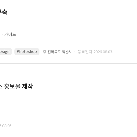
구축
문ㆍ가이드
esign
Photoshop
· 등록일자 2026.08.03.
전라북도 익산시
스 홍보물 제작
08.05.