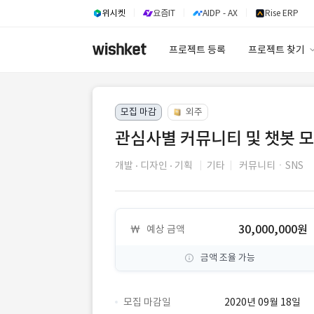
위시켓
요즘IT
AIDP - AX
Rise ERP
프로젝트 등록
프로젝트 찾기
프로젝트 찾기
모집 마감
외주
유사사례 검색 A
관심사별 커뮤니티 및 챗봇 모
개발
디자인
기획
기타
커뮤니티ㆍSNS
30,000,000원
예상 금액
금액 조율 가능
모집 마감일
2020년 09월 18일