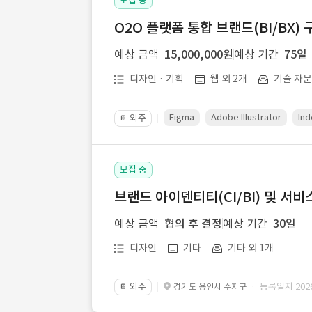
모집 중
O2O 플랫폼 통합 브랜드(BI/BX) 
예상 금액
15,000,000원
예상 기간
75일
디자인 · 기획
웹 외 2개
기술 자
Figma
Adobe Illustrator
Ind
외주
📔
모집 중
브랜드 아이덴티티(CI/BI) 및 서비
예상 금액
협의 후 결정
예상 기간
30일
디자인
기타
기타 외 1개
외주
· 등록일자 2026.
경기도 용인시 수지구
📔