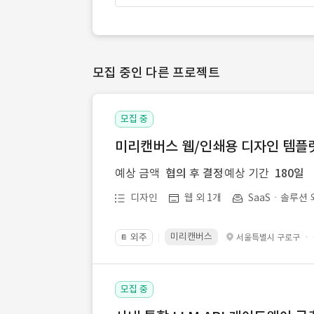
모집 중인 다른 프로젝트
모집 중
미리캔버스 웹/인쇄용 디자인 템플릿 
예상 금액
협의 후 결정
예상 기간
180일
디자인
웹 외 1개
SaaSㆍ솔루션 
미리캔버스
외주
·
서울특별시 구로구
📔
모집 중