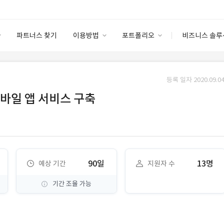
파트너스 찾기
이용방법
포트폴리오
비즈니스 솔루
이용방법
포트폴리오
엔터프라이즈
I
파트너 등급
이용후기
등록 일자 2020.09.04
안심 코드 케어
이용요금
솔루션 마켓
바일 앱 서비스 구축
고객센터
스토어
90일
13명
예상 기간
지원자 수
기간 조율 가능