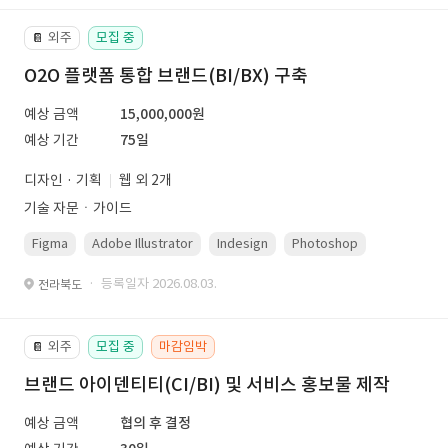
외주
모집 중
📔
O2O 플랫폼 통합 브랜드(BI/BX) 구축
예상 금액
15,000,000원
예상 기간
75일
디자인 · 기획
웹 외 2개
기술 자문ㆍ가이드
Figma
Adobe Illustrator
Indesign
Photoshop
· 등록일자 2026.08.03.
전라북도
외주
모집 중
마감임박
📔
브랜드 아이덴티티(CI/BI) 및 서비스 홍보물 제작
예상 금액
협의 후 결정