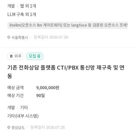
개발
웹 외 1개
LLM 구축 외 1개
litellm(오픈소스 llm 게이트웨이) 또는 langfuse 등 검증된 오픈소스 프
· 등록일자 2026.07.28.
서울특별시
외주
모집 중
📔
기존 전화상담 플랫폼 CTI/PBX 통신망 재구축 및 연
동
예상 금액
9,000,000원
예상 기간
90일
개발
기타
기타(내부 시스템)
· 등록일자 2026.07.28.
경상남도