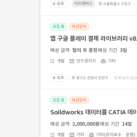
미리캔버스
외주
·
서울특별시 구로구
📔
모집 중
마감임박
앱 구글 플레이 결제 라이브러리 v8.
예상 금액
협의 후 결정
예상 기간
3일
개발
안드로이드
기타
외주
· 등록일자 2026.
경기도 안양시 만안구
📔
모집 중
마감임박
Soildworks 데이터를 CATIA 
예상 금액
2,000,000원
예상 기간
14일
개발
기타
기타(유지보수ㆍ운영)