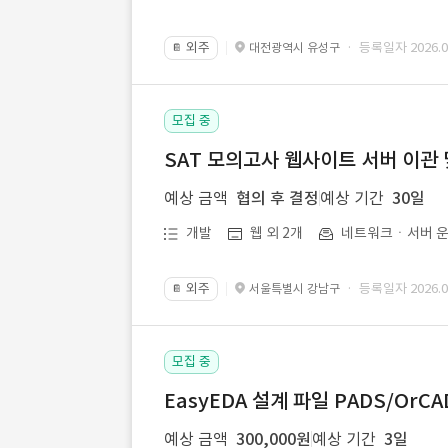
외주
· 등록일자 2026.07
대전광역시 유성구
📔
모집 중
SAT 모의고사 웹사이트 서버 이관 
예상 금액
협의 후 결정
예상 기간
30일
개발
웹 외 2개
네트워크ㆍ서버 운
외주
· 등록일자 2026.07
서울특별시 강남구
📔
모집 중
EasyEDA 설계 파일 PADS/Or
예상 금액
300,000원
예상 기간
3일