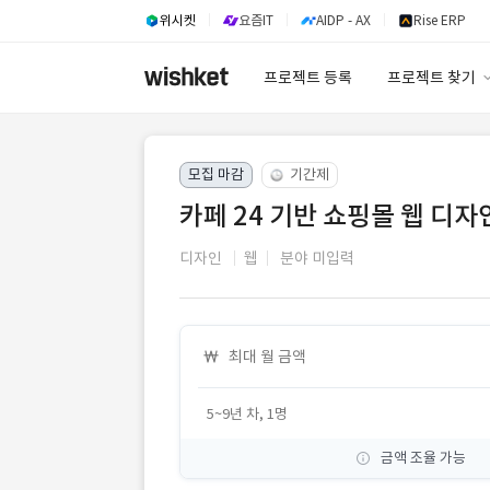
위시켓
요즘IT
AIDP - AX
Rise ERP
프로젝트 등록
프로젝트 찾기
프로젝트 찾기
모집 마감
기간제
유사사례 검색 A
카페 24 기반 쇼핑몰 웹 디자
디자인
웹
분야 미입력
최대 월 금액
5~9년 차, 1명
금액 조율 가능