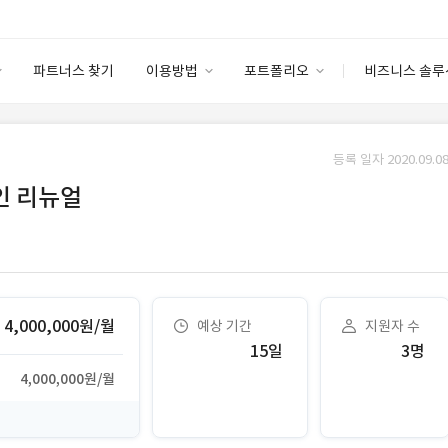
파트너스 찾기
이용방법
포트폴리오
비즈니스 솔루
이용방법
포트폴리오
엔터프라이즈
I
파트너 등급
이용후기
등록 일자 2020.09.08
안심 코드 케어
이용요금
솔루션 마켓
인 리뉴얼
고객센터
스토어
4,000,000원/월
예상 기간
지원자 수
15일
3명
4,000,000원/월