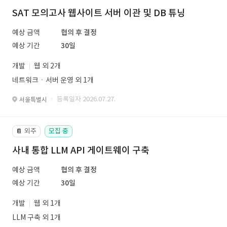
SAT 모의고사 웹사이트 서버 이관 및 DB 튜닝
예상 금액
협의 후 결정
예상 기간
30일
개발
웹 외 2개
네트워크ㆍ서버 운영 외 1개
· 등록일자 2026.07.27.
서울특별시
외주
모집 중
📔
사내 통합 LLM API 게이트웨이 구축
예상 금액
협의 후 결정
예상 기간
30일
개발
웹 외 1개
LLM 구축 외 1개