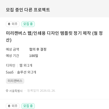
모집 중인 다른 프로젝트
외주
모집 중
📔
미리캔버스 웹/인쇄용 디자인 템플릿 정기 제작 (월 정
산)
예상 금액
협의 후 결정
예상 기간
180일
디자인
웹 외 1개
SaaSㆍ솔루션 외 2개
미리캔버스
· 등록일자 2026.01.26.
서울특별시
외주
모집 중
📔