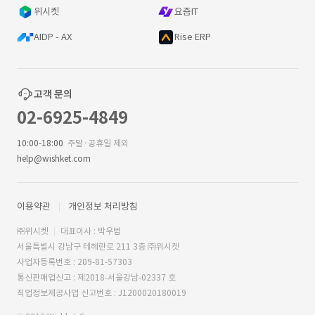
위시켓
요즘IT
AIDP - AX
Rise ERP
고객 문의
02-6925-4849
10:00-18:00
주말·공휴일 제외
help@wishket.com
이용약관
개인정보 처리방침
㈜위시켓
대표이사 : 박우범
서울특별시 강남구 테헤란로 211 3층 ㈜위시켓
사업자등록번호 : 209-81-57303
통신판매업신고 : 제2018-서울강남-02337 호
직업정보제공사업 신고번호 : J1200020180019