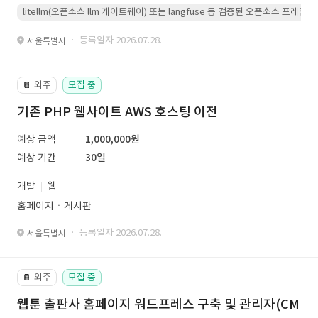
litellm(오픈소스 llm 게이트웨이) 또는 langfuse 등 검증된 오픈소스 프
· 등록일자 2026.07.28.
서울특별시
외주
모집 중
📔
기존 PHP 웹사이트 AWS 호스팅 이전
예상 금액
1,000,000원
예상 기간
30일
개발
웹
홈페이지ㆍ게시판
· 등록일자 2026.07.28.
서울특별시
외주
모집 중
📔
웹툰 출판사 홈페이지 워드프레스 구축 및 관리자(CM