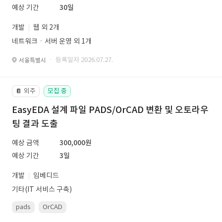
예상 기간
30일
개발
웹 외 2개
네트워크ㆍ서버 운영 외 1개
· 등록일자 2026.07.27.
서울특별시
외주
모집 중
📔
EasyEDA 설계 파일 PADS/OrCAD 변환 및 오토라우
팅 결과 도출
예상 금액
300,000원
예상 기간
3일
개발
임베디드
기타(IT 서비스 구축)
pads
OrCAD