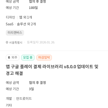
예상 금액
협의 후 결정
예상 기간
180일
디자인
웹 외 1개
SaaSㆍ솔루션 외 2개
미리캔버스
· 등록일자 2026.01.26.
서울특별시
외주
모집 중
마감임박
📔
앱 구글 플레이 결제 라이브러리 v8.0.0 업데이트 및
경고 해결
예상 금액
협의 후 결정
예상 기간
3일
개발
안드로이드
기타