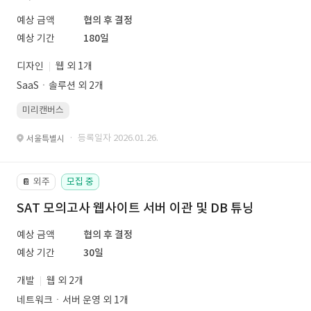
예상 금액
협의 후 결정
예상 기간
180일
디자인
웹 외 1개
SaaSㆍ솔루션 외 2개
미리캔버스
· 등록일자 2026.01.26.
서울특별시
외주
모집 중
📔
SAT 모의고사 웹사이트 서버 이관 및 DB 튜닝
예상 금액
협의 후 결정
예상 기간
30일
개발
웹 외 2개
네트워크ㆍ서버 운영 외 1개