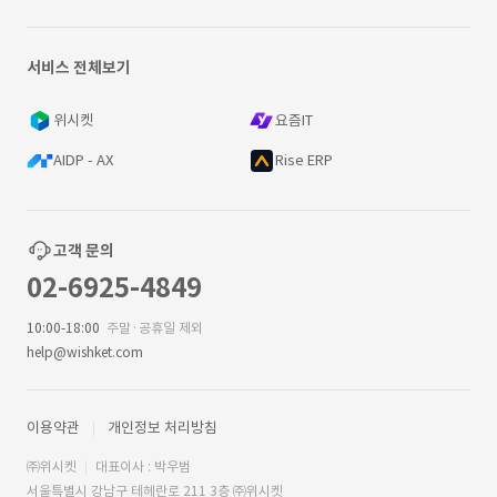
서비스 전체보기
위시켓
요즘IT
AIDP - AX
Rise ERP
고객 문의
02-6925-4849
10:00-18:00
주말·공휴일 제외
help@wishket.com
이용약관
개인정보 처리방침
㈜위시켓
대표이사 : 박우범
서울특별시 강남구 테헤란로 211 3층 ㈜위시켓