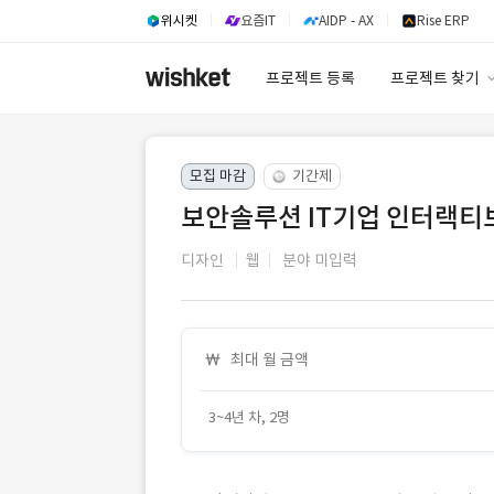
위시켓
요즘IT
AIDP - AX
Rise ERP
프로젝트 등록
프로젝트 찾기
프로젝트 찾기
모집 마감
기간제
유사사례 검색 A
보안솔루션 IT기업 인터랙티브
디자인
웹
분야 미입력
최대 월 금액
3~4년 차, 2명