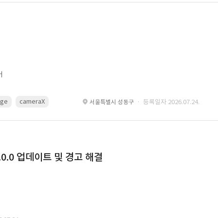
어
age
cameraX
avfoundation
Metal
Core Image
OpenGL ES
· 등록일자 2026.07.24.
서울특별시 성동구
0.0 업데이트 및 경고 해결