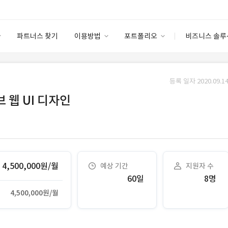
파트너스 찾기
이용방법
포트폴리오
비즈니스 솔루
이용방법
포트폴리오
엔터프라이즈
I
파트너 등급
이용후기
등록 일자 2020.09.14
안심 코드 케어
이용요금
솔루션 마켓
 웹 UI 디자인
고객센터
스토어
4,500,000원/월
예상 기간
지원자 수
60일
8명
4,500,000원/월