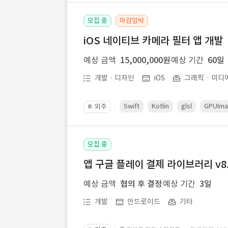
모집 중
마감임박
iOS 네이티브 카메라 필터 앱 개발
예상 금액
15,000,000원
예상 기간
60일
개발 · 디자인
iOS
그래픽ㆍ미디
Swift
Kotlin
glsl
GPUIm
외주
📔
모집 중
앱 구글 플레이 결제 라이브러리 v8.
예상 금액
협의 후 결정
예상 기간
3일
개발
안드로이드
기타