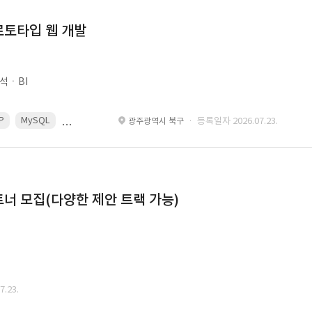
로토타입 웹 개발
석ㆍBI
P
MySQL
React
Spring
· 등록일자 2026.07.23.
광주광역시 북구
너 모집(다양한 제안 트랙 가능)
.23.