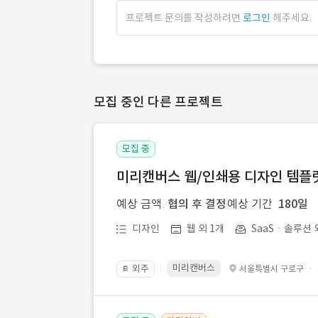
프로젝트 문의를 작성하려면
로그인
해주세요.
모집 중인 다른 프로젝트
모집 중
미리캔버스 웹/인쇄용 디자인 템플릿 
예상 금액
협의 후 결정
예상 기간
180일
디자인
웹 외 1개
SaaSㆍ솔루션 
미리캔버스
외주
·
서울특별시 구로구
📔