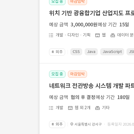
모집 중
마감임박
위치 기반 광융합기업 산업지도 프
예상 금액
3,000,000원
예상 기간
15일
개발 · 디자인 · 기획
웹
데이터 분
CSS
Java
JavaScript
JS
외주
📔
모집 중
마감임박
네트워크 전관방송 시스템 개발 파트
예상 금액
협의 후 결정
예상 기간
180일
개발
웹 외 2개
기타
외주
· 등록일자 2026.07
서울특별시 강서구
📔