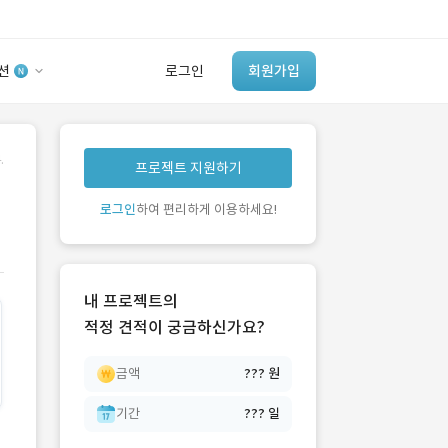
션
로그인
회원가입
유사사례 검색 AI
.
프로젝트 지원하기
‘이런 거’ 만들어본
개발 회사 있어?
로그인
하여 편리하게 이용하세요!
바로가기
내 프로젝트의
적정 견적이 궁금하신가요?
금액
??? 원
기간
??? 일