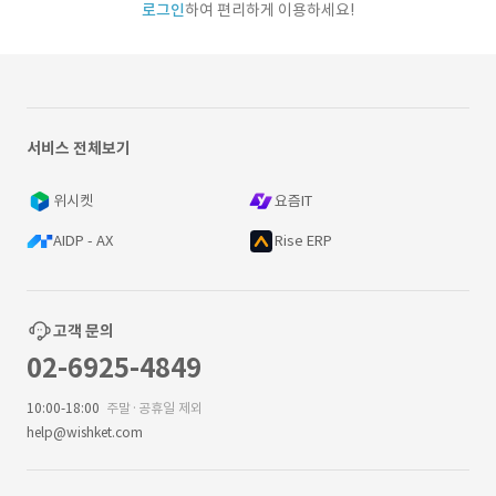
로그인
하여 편리하게 이용하세요!
서비스 전체보기
위시켓
요즘IT
AIDP - AX
Rise ERP
고객 문의
02-6925-4849
10:00-18:00
주말·공휴일 제외
help@wishket.com