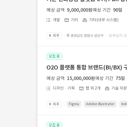
예상 금액
9,000,000원
예상 기간
90일
개발
기타
기타(내부 시스템)
외주
· 등록일자 202
경상남도 창원시 성산구
📔
모집 중
O2O 플랫폼 통합 브랜드(BI/BX) 
예상 금액
15,000,000원
예상 기간
75일
디자인 · 기획
웹 외 2개
기술 자
Figma
Adobe Illustrator
Ind
외주
📔
모집 중