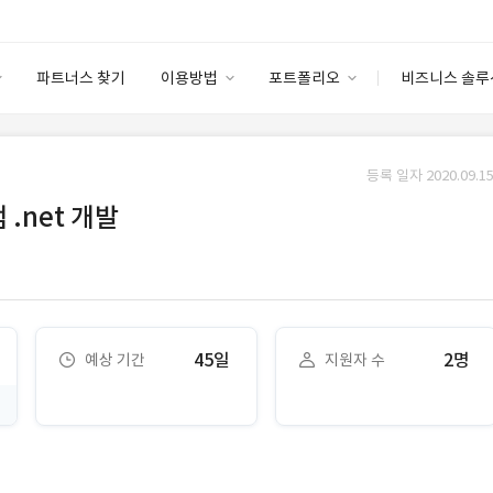
파트너스 찾기
이용방법
포트폴리오
비즈니스 솔루
이용방법
포트폴리오
엔터프라이즈
I
파트너 등급
이용후기
등록 일자 2020.09.15
안심 코드 케어
이용요금
솔루션 마켓
 .net 개발
고객센터
스토어
45일
2명
예상 기간
지원자 수