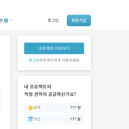
션
로그인
회원가입
유사사례 검색 AI
.
프로젝트 지원하기
‘이런 거’ 만들어본
개발 회사 있어?
로그인
하여 편리하게 이용하세요!
바로가기
내 프로젝트의
적정 견적이 궁금하신가요?
금액
??? 원
기간
??? 일