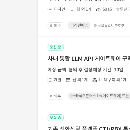
디자인
웹 외 1개
SaaSㆍ솔루션 
미리캔버스
외주
·
서울특별시 구로구
📔
모집 중
사내 통합 LLM API 게이트웨이 구
예상 금액
협의 후 결정
예상 기간
30일
개발
웹 외 1개
LLM 구축 외 1개
litellm(오픈소스 llm 게이트웨이)
외주
📔
모집 중
기존 전화상담 플랫폼 CTI/PBX 