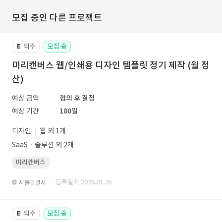
모집 중인 다른 프로젝트
외주
모집 중
📔
미리캔버스 웹/인쇄용 디자인 템플릿 정기 제작 (월 정
산)
예상 금액
협의 후 결정
예상 기간
180일
디자인
웹 외 1개
SaaSㆍ솔루션 외 2개
미리캔버스
· 등록일자 2026.01.26.
서울특별시
외주
모집 중
📔