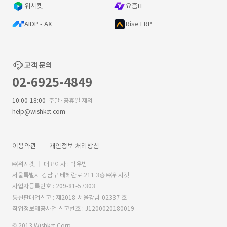
위시켓
요즘IT
AIDP - AX
Rise ERP
고객 문의
02-6925-4849
10:00-18:00
주말·공휴일 제외
help@wishket.com
이용약관
개인정보 처리방침
㈜위시켓
대표이사 : 박우범
서울특별시 강남구 테헤란로 211 3층 ㈜위시켓
사업자등록번호 : 209-81-57303
통신판매업신고 : 제2018-서울강남-02337 호
직업정보제공사업 신고번호 : J1200020180019
© 2013 Wishket Corp.