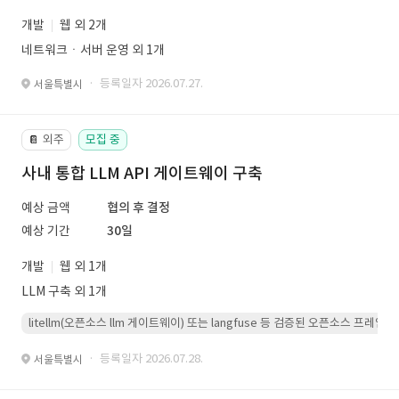
개발
웹 외 2개
네트워크ㆍ서버 운영 외 1개
· 등록일자 2026.07.27.
서울특별시
외주
모집 중
📔
사내 통합 LLM API 게이트웨이 구축
예상 금액
협의 후 결정
예상 기간
30일
개발
웹 외 1개
LLM 구축 외 1개
litellm(오픈소스 llm 게이트웨이) 또는 langfuse 등 검증된 오픈소스 프
· 등록일자 2026.07.28.
서울특별시