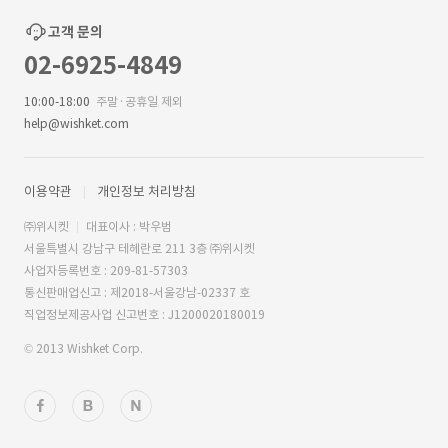
고객 문의
02-6925-4849
10:00-18:00
주말·공휴일 제외
help@wishket.com
이용약관
개인정보 처리방침
㈜위시켓
대표이사 : 박우범
서울특별시 강남구 테헤란로 211 3층 ㈜위시켓
사업자등록번호 : 209-81-57303
통신판매업신고 : 제2018-서울강남-02337 호
직업정보제공사업 신고번호 : J1200020180019
© 2013 Wishket Corp.