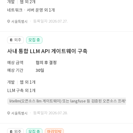
개발
웹 외 2개
네트워크ㆍ서버 운영 외 1개
· 등록일자 2026.07.27.
서울특별시
외주
모집 중
📔
사내 통합 LLM API 게이트웨이 구축
예상 금액
협의 후 결정
예상 기간
30일
개발
웹 외 1개
LLM 구축 외 1개
litellm(오픈소스 llm 게이트웨이) 또는 langfuse 등 검증된 오픈소스 프
· 등록일자 2026.07.28.
서울특별시
외주
모집 중
마감임박
📔