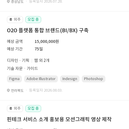
· 등록일자 2026.07.28.
경상남도
외주
모집 중
📔
O2O 플랫폼 통합 브랜드(BI/BX) 구축
예상 금액
15,000,000원
예상 기간
75일
디자인 · 기획
웹 외 2개
기술 자문ㆍ가이드
Figma
Adobe Illustrator
Indesign
Photoshop
· 등록일자 2026.08.03.
전라북도
외주
모집 중
📔
핀테크 서비스 소개 홍보용 모션그래픽 영상 제작