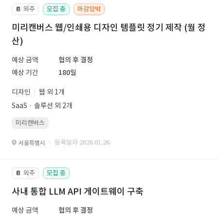
외주
모집 중
마감임박
📔
미리캔버스 웹/인쇄용 디자인 템플릿 정기 제작 (월 정
산)
예상 금액
협의 후 결정
예상 기간
180일
디자인
웹 외 1개
SaaSㆍ솔루션 외 2개
미리캔버스
· 등록일자 2026.01.26.
서울특별시
외주
모집 중
📔
사내 통합 LLM API 게이트웨이 구축
예상 금액
협의 후 결정