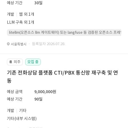
예상 기간
30일
개발
웹 외 1개
LLM 구축 외 1개
litellm(오픈소스 llm 게이트웨이) 또는 langfuse 등 검증된 오픈소스 프
· 등록일자 2026.07.28.
서울특별시
외주
모집 중
📔
기존 전화상담 플랫폼 CTI/PBX 통신망 재구축 및 연
동
예상 금액
9,000,000원
예상 기간
90일
개발
기타
기타(내부 시스템)