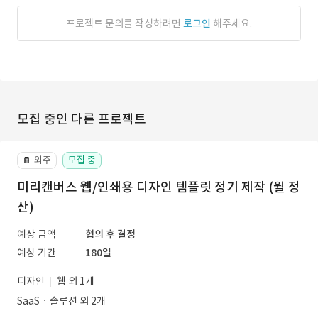
프로젝트 문의를 작성하려면
로그인
해주세요.
모집 중인 다른 프로젝트
외주
모집 중
📔
미리캔버스 웹/인쇄용 디자인 템플릿 정기 제작 (월 정
산)
예상 금액
협의 후 결정
예상 기간
180일
디자인
웹 외 1개
SaaSㆍ솔루션 외 2개