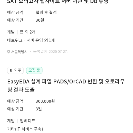
SAT 모의고사 웹사이트 서버 이관 및 DB 튜닝
예상 금액
협의 후 결정
예상 기간
30일
개발
웹 외 2개
네트워크ㆍ서버 운영 외 1개
· 등록일자 2026.07.27.
서울특별시
외주
모집 중
📔
EasyEDA 설계 파일 PADS/OrCAD 변환 및 오토라우
팅 결과 도출
예상 금액
300,000원
예상 기간
3일
개발
임베디드
기타(IT 서비스 구축)