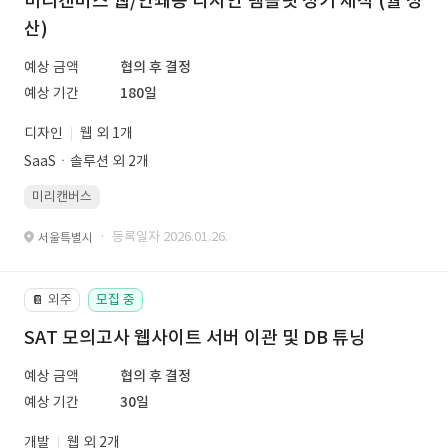
미리캔버스 웹/인쇄용 디자인 템플릿 정기 제작 (월 정
산)
예상 금액
협의 후 결정
예상 기간
180일
디자인
웹 외 1개
SaaSㆍ솔루션 외 2개
미리캔버스
· 등록일자 2026.01.26.
서울특별시
외주
모집 중
📔
SAT 모의고사 웹사이트 서버 이관 및 DB 튜닝
예상 금액
협의 후 결정
예상 기간
30일
개발
웹 외 2개