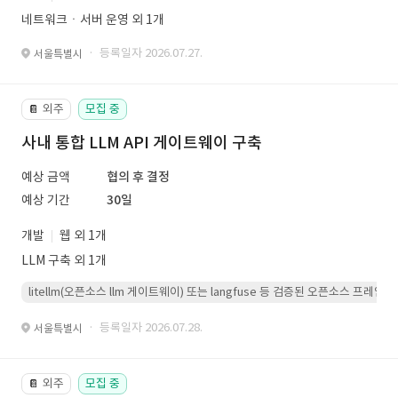
네트워크ㆍ서버 운영 외 1개
· 등록일자 2026.07.27.
서울특별시
외주
모집 중
📔
사내 통합 LLM API 게이트웨이 구축
예상 금액
협의 후 결정
예상 기간
30일
개발
웹 외 1개
LLM 구축 외 1개
litellm(오픈소스 llm 게이트웨이) 또는 langfuse 등 검증된 오픈소스 프
· 등록일자 2026.07.28.
서울특별시
외주
모집 중
📔