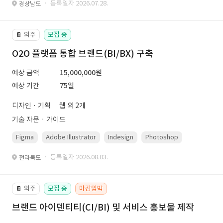
· 등록일자 2026.07.28.
경상남도
외주
모집 중
📔
O2O 플랫폼 통합 브랜드(BI/BX) 구축
예상 금액
15,000,000원
예상 기간
75일
디자인 · 기획
웹 외 2개
기술 자문ㆍ가이드
Figma
Adobe Illustrator
Indesign
Photoshop
· 등록일자 2026.08.03.
전라북도
외주
모집 중
마감임박
📔
브랜드 아이덴티티(CI/BI) 및 서비스 홍보물 제작