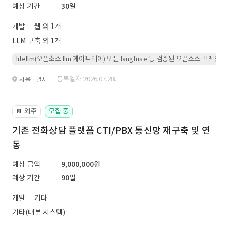
예상 기간
30일
개발
웹 외 1개
LLM 구축 외 1개
litellm(오픈소스 llm 게이트웨이) 또는 langfuse 등 검증된 오픈소스 프
· 등록일자 2026.07.28.
서울특별시
외주
모집 중
📔
기존 전화상담 플랫폼 CTI/PBX 통신망 재구축 및 연
동
예상 금액
9,000,000원
예상 기간
90일
개발
기타
기타(내부 시스템)