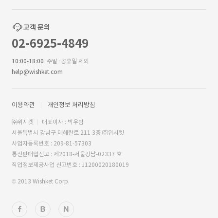
고객 문의
02-6925-4849
10:00-18:00
주말·공휴일 제외
help@wishket.com
이용약관
개인정보 처리방침
㈜위시켓
대표이사 : 박우범
서울특별시 강남구 테헤란로 211 3층 ㈜위시켓
사업자등록번호 : 209-81-57303
통신판매업신고 : 제2018-서울강남-02337 호
직업정보제공사업 신고번호 : J1200020180019
© 2013 Wishket Corp.