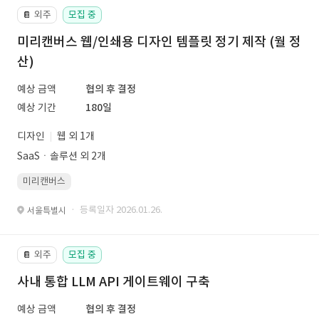
외주
모집 중
📔
미리캔버스 웹/인쇄용 디자인 템플릿 정기 제작 (월 정
산)
예상 금액
협의 후 결정
예상 기간
180일
디자인
웹 외 1개
SaaSㆍ솔루션 외 2개
미리캔버스
· 등록일자 2026.01.26.
서울특별시
외주
모집 중
📔
사내 통합 LLM API 게이트웨이 구축
예상 금액
협의 후 결정