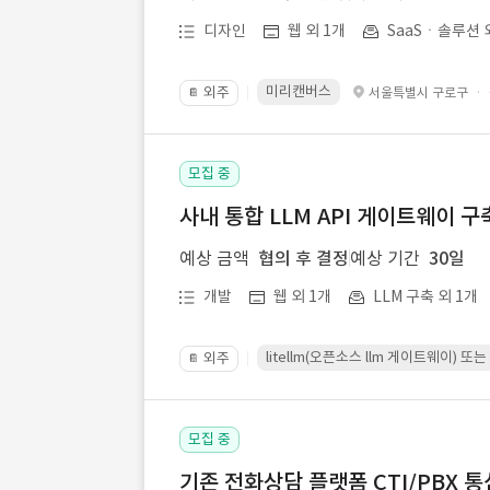
디자인
웹 외 1개
SaaSㆍ솔루션 
미리캔버스
외주
·
서울특별시 구로구
📔
모집 중
사내 통합 LLM API 게이트웨이 구
예상 금액
협의 후 결정
예상 기간
30일
개발
웹 외 1개
LLM 구축 외 1개
litellm(오픈소스 llm 게이트웨이)
외주
📔
모집 중
기존 전화상담 플랫폼 CTI/PBX 