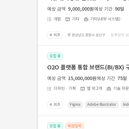
예상 금액
9,000,000원
예상 기간
90일
개발
기타
기타(내부 시스템)
외주
· 등록일자 202
경상남도 창원시 성산구
📔
모집 중
O2O 플랫폼 통합 브랜드(BI/BX) 
예상 금액
15,000,000원
예상 기간
75일
디자인 · 기획
웹 외 2개
기술 자
Figma
Adobe Illustrator
Ind
외주
📔
모집 중
마감임박