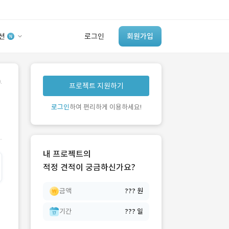
션
로그인
회원가입
유사사례 검색 AI
.
프로젝트 지원하기
‘이런 거’ 만들어본
개발 회사 있어?
로그인
하여 편리하게 이용하세요!
바로가기
내 프로젝트의
적정 견적이 궁금하신가요?
금액
??? 원
기간
??? 일