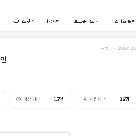
파트너스 찾기
이용방법
포트폴리오
비즈니스 솔루
이용방법
포트폴리오
엔터프라이즈
I
파트너 등급
이용후기
등록 일자 2016.07.20
안심 코드 케어
이용요금
솔루션 마켓
자인
고객센터
스토어
15일
36명
예상 기간
지원자 수