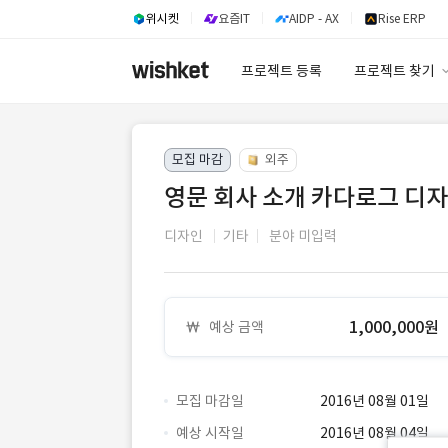
위시켓
요즘IT
AIDP - AX
Rise ERP
프로젝트 등록
프로젝트 찾기
프로젝트 찾기
모집 마감
외주
유사사례 검색 A
영문 회사 소개 카다로그 디
디자인
기타
분야 미입력
1,000,000원
예상 금액
모집 마감일
2016년 08월 01일
예상 시작일
2016년 08월 04일