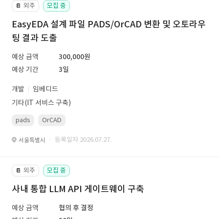
외주
모집 중
📔
EasyEDA 설계 파일 PADS/OrCAD 변환 및 오토라우
팅 결과 도출
예상 금액
300,000원
예상 기간
3일
개발
임베디드
기타(IT 서비스 구축)
pads
OrCAD
· 등록일자 2026.07.27.
서울특별시
외주
모집 중
📔
사내 통합 LLM API 게이트웨이 구축
예상 금액
협의 후 결정