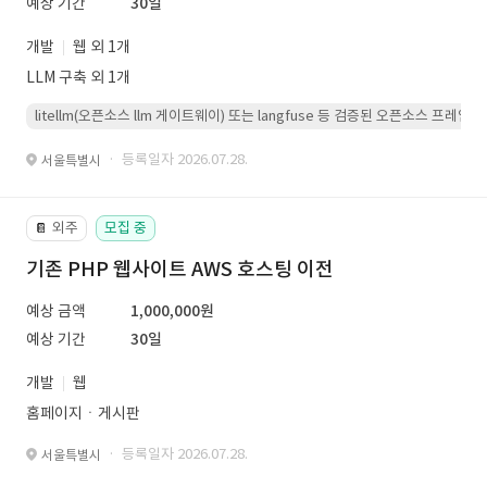
예상 기간
30일
개발
웹 외 1개
LLM 구축 외 1개
litellm(오픈소스 llm 게이트웨이) 또는 langfuse 등 검증된 오픈소스 프
· 등록일자 2026.07.28.
서울특별시
외주
모집 중
📔
기존 PHP 웹사이트 AWS 호스팅 이전
예상 금액
1,000,000원
예상 기간
30일
개발
웹
홈페이지ㆍ게시판
· 등록일자 2026.07.28.
서울특별시