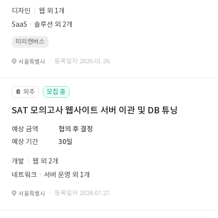
디자인
웹 외 1개
SaaSㆍ솔루션 외 2개
미리캔버스
· 등록일자 2026.01.26.
서울특별시
외주
모집 중
📔
SAT 모의고사 웹사이트 서버 이관 및 DB 튜닝
예상 금액
협의 후 결정
예상 기간
30일
개발
웹 외 2개
네트워크ㆍ서버 운영 외 1개
· 등록일자 2026.07.27.
서울특별시