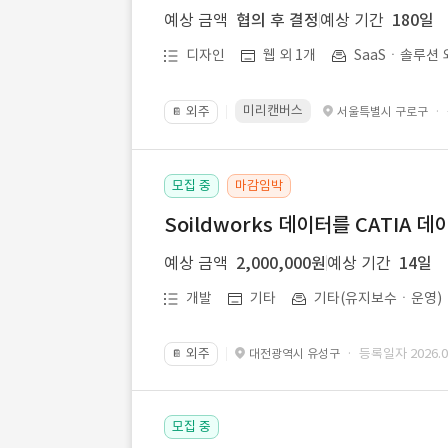
예상 금액
협의 후 결정
예상 기간
180일
디자인
웹 외 1개
SaaSㆍ솔루션 
미리캔버스
외주
·
서울특별시 구로구
📔
모집 중
마감임박
Soildworks 데이터를 CATIA 
예상 금액
2,000,000원
예상 기간
14일
개발
기타
기타(유지보수ㆍ운영)
외주
· 등록일자 2026.07
대전광역시 유성구
📔
모집 중