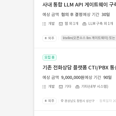
사내 통합 LLM API 게이트웨이 구
예상 금액
협의 후 결정
예상 기간
30일
개발
웹 외 1개
LLM 구축 외 1개
litellm(오픈소스 llm 게이트웨이)
외주
📔
모집 중
기존 전화상담 플랫폼 CTI/PBX 
예상 금액
9,000,000원
예상 기간
90일
개발
기타
기타(내부 시스템)
외주
· 등록일자 202
경상남도 창원시 성산구
📔