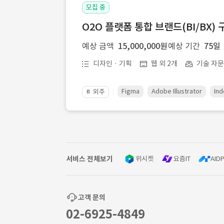
모집 중
O2O 플랫폼 통합 브랜드(BI/BX) 
예상 금액
15,000,000원
예상 기간
75일
디자인 · 기획
웹 외 2개
기술 자
Figma
Adobe Illustrator
Ind
외주
📔
서비스 전체보기
위시켓
요즘IT
AIDP
고객 문의
02-6925-4849