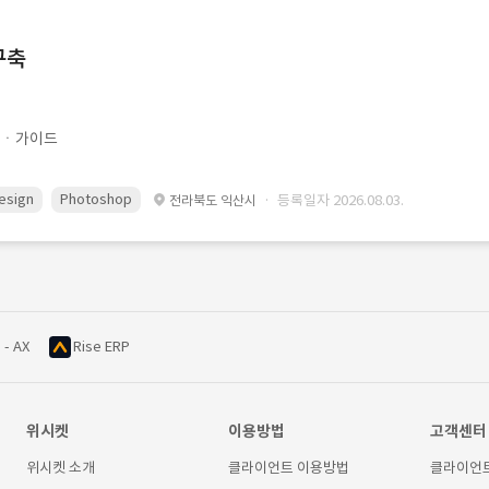
구축
문ㆍ가이드
esign
Photoshop
· 등록일자 2026.08.03.
전라북도 익산시
 - AX
Rise ERP
위시켓
이용방법
고객센터
위시켓 소개
클라이언트 이용방법
클라이언