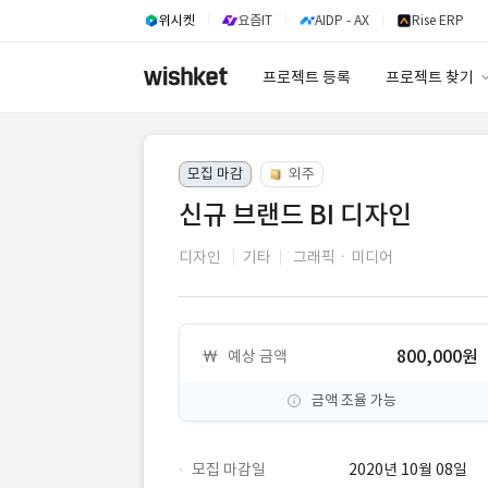
위시켓
요즘IT
AIDP - AX
Rise ERP
프로젝트 등록
프로젝트 찾기
프로젝트 찾기
모집 마감
외주
유사사례 검색 A
신규 브랜드 BI 디자인
디자인
기타
그래픽ㆍ미디어
800,000원
예상 금액
금액 조율 가능
모집 마감일
2020년 10월 08일