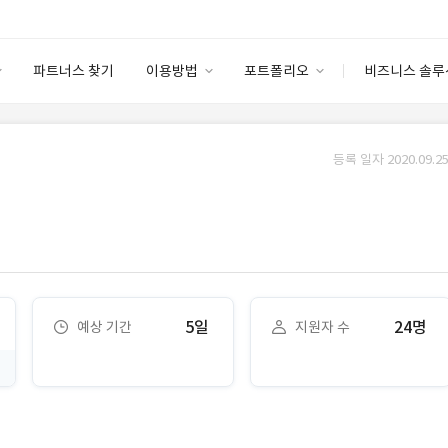
파트너스 찾기
이용방법
포트폴리오
비즈니스 솔루
이용방법
포트폴리오
엔터프라이즈
I
파트너 등급
이용후기
등록 일자 2020.09.25
안심 코드 케어
이용요금
솔루션 마켓
고객센터
스토어
5일
24명
예상 기간
지원자 수