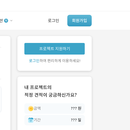
션
로그인
회원가입
유사사례 검색 AI
.
프로젝트 지원하기
‘이런 거’ 만들어본
개발 회사 있어?
로그인
하여 편리하게 이용하세요!
바로가기
내 프로젝트의
적정 견적이 궁금하신가요?
금액
??? 원
기간
??? 일