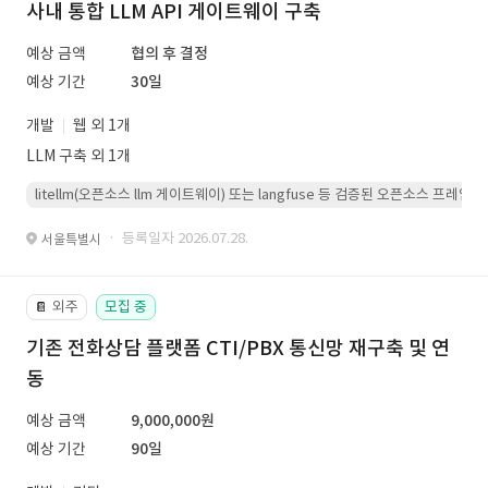
사내 통합 LLM API 게이트웨이 구축
예상 금액
협의 후 결정
예상 기간
30일
개발
웹 외 1개
LLM 구축 외 1개
litellm(오픈소스 llm 게이트웨이) 또는 langfuse 등 검증된 오픈소스 프
· 등록일자 2026.07.28.
서울특별시
외주
모집 중
📔
기존 전화상담 플랫폼 CTI/PBX 통신망 재구축 및 연
동
예상 금액
9,000,000원
예상 기간
90일