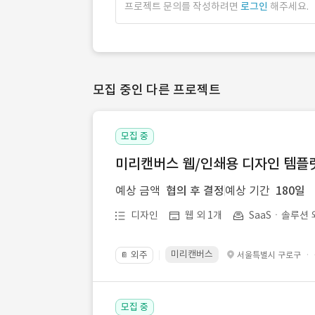
프로젝트 문의를 작성하려면
로그인
해주세요.
모집 중인 다른 프로젝트
모집 중
미리캔버스 웹/인쇄용 디자인 템플릿 
예상 금액
협의 후 결정
예상 기간
180일
디자인
웹 외 1개
SaaSㆍ솔루션 
미리캔버스
외주
·
서울특별시 구로구
📔
모집 중