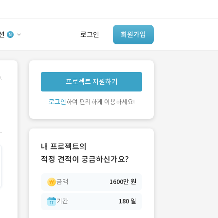
션
로그인
회원가입
유사사례 검색 AI
.
프로젝트 지원하기
‘이런 거’ 만들어본
개발 회사 있어?
로그인
하여 편리하게 이용하세요!
바로가기
내 프로젝트의
적정 견적이 궁금하신가요?
1600만 원
금액
1억 원
??? 원
180 일
기간
300 일
??? 일