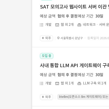
SAT 모의고사 웹사이트 서버 이관 
예상 금액
협의 후 결정
예상 기간
30일
개발
웹 외 2개
네트워크ㆍ서버 운
외주
· 등록일자 2026.07
서울특별시 강남구
📔
모집 중
사내 통합 LLM API 게이트웨이 구
예상 금액
협의 후 결정
예상 기간
30일
개발
웹 외 1개
LLM 구축 외 1개
litellm(오픈소스 llm 게이트웨이)
외주
📔