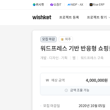
위시켓
요즘IT
AIDP - AX
Rise ERP
프로젝트 등록
프로젝트 찾기
프로젝트 찾기
모집 마감
외주
유사사례 검색 A
워드프레스 기반 반응형 쇼핑
개발
디자인
기획
웹
워드프레스 구축
4,000,000원
예상 금액
금액 조율 가능
모집 마감일
2020년 10월 05일