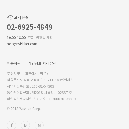
고객 문의
02-6925-4849
10:00-18:00
주말·공휴일 제외
help@wishket.com
이용약관
개인정보 처리방침
㈜위시켓
대표이사 : 박우범
서울특별시 강남구 테헤란로 211 3층 ㈜위시켓
사업자등록번호 : 209-81-57303
통신판매업신고 : 제2018-서울강남-02337 호
직업정보제공사업 신고번호 : J1200020180019
© 2013 Wishket Corp.