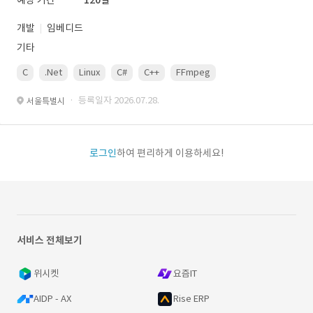
예상 기간
120일
개발
임베디드
기타
C
.Net
Linux
C#
C++
FFmpeg
VisualStudio
OrC
· 등록일자 2026.07.28.
서울특별시
로그인
하여 편리하게 이용하세요!
서비스 전체보기
위시켓
요즘IT
AIDP - AX
Rise ERP