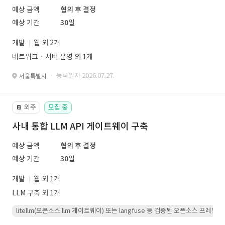
예상 금액
협의 후 결정
예상 기간
30일
개발
웹 외 2개
네트워크ㆍ서버 운영 외 1개
· 등록일자 2026.07.27.
서울특별시
외주
모집 중
📔
사내 통합 LLM API 게이트웨이 구축
예상 금액
협의 후 결정
예상 기간
30일
개발
웹 외 1개
LLM 구축 외 1개
litellm(오픈소스 llm 게이트웨이) 또는 langfuse 등 검증된 오픈소스 프