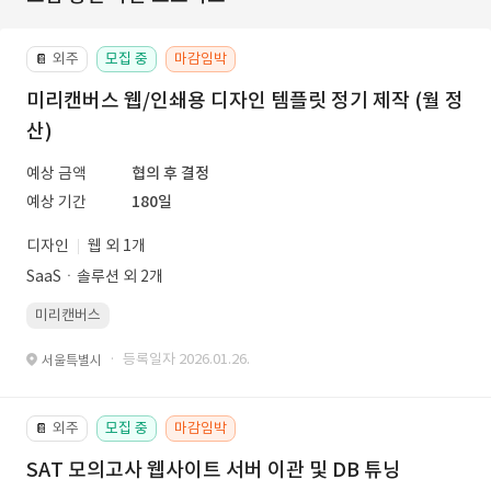
외주
모집 중
마감임박
📔
미리캔버스 웹/인쇄용 디자인 템플릿 정기 제작 (월 정
산)
예상 금액
협의 후 결정
예상 기간
180일
디자인
웹 외 1개
SaaSㆍ솔루션 외 2개
미리캔버스
· 등록일자 2026.01.26.
서울특별시
외주
모집 중
마감임박
📔
SAT 모의고사 웹사이트 서버 이관 및 DB 튜닝