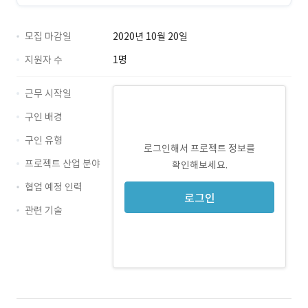
모집 마감일
2020년 10월 20일
지원자 수
1명
근무 시작일
구인 배경
구인 유형
로그인해서 프로젝트 정보를
프로젝트 산업 분야
확인해보세요.
협업 예정 인력
로그인
관련 기술
Java · 경력 무관
MySQL · 경력 무관
jQuery · 경력 무관
JSP · 경력 무관
Oracle10g · 경력 무관