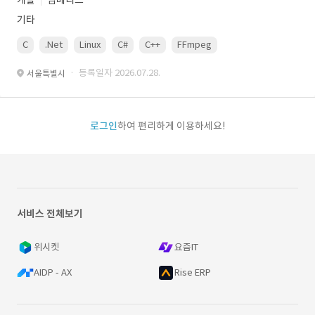
개발
임베디드
기타
C
.Net
Linux
C#
C++
FFmpeg
VisualStudio
OrC
· 등록일자 2026.07.28.
서울특별시
로그인
하여 편리하게 이용하세요!
서비스 전체보기
위시켓
요즘IT
AIDP - AX
Rise ERP