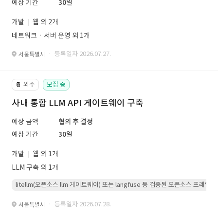
예상 기간
30일
개발
웹 외 2개
네트워크ㆍ서버 운영 외 1개
· 등록일자 2026.07.27.
서울특별시
외주
모집 중
📔
사내 통합 LLM API 게이트웨이 구축
예상 금액
협의 후 결정
예상 기간
30일
개발
웹 외 1개
LLM 구축 외 1개
litellm(오픈소스 llm 게이트웨이) 또는 langfuse 등 검증된 오픈소스 프
· 등록일자 2026.07.28.
서울특별시