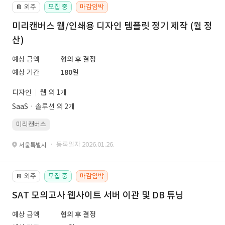
외주
모집 중
마감임박
📔
미리캔버스 웹/인쇄용 디자인 템플릿 정기 제작 (월 정
산)
예상 금액
협의 후 결정
예상 기간
180일
디자인
웹 외 1개
SaaSㆍ솔루션 외 2개
미리캔버스
· 등록일자 2026.01.26.
서울특별시
외주
모집 중
마감임박
📔
SAT 모의고사 웹사이트 서버 이관 및 DB 튜닝
예상 금액
협의 후 결정