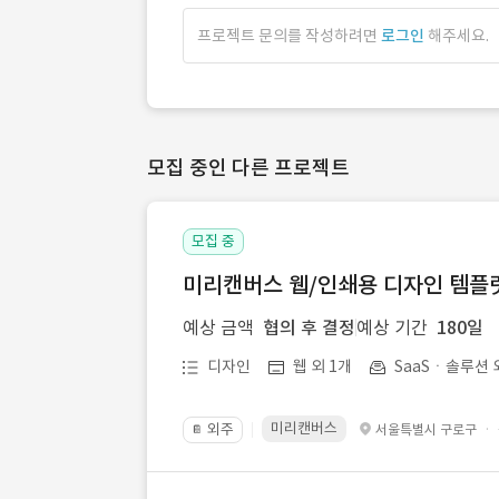
프로젝트 문의를 작성하려면
로그인
해주세요.
모집 중인 다른 프로젝트
모집 중
미리캔버스 웹/인쇄용 디자인 템플릿 
예상 금액
협의 후 결정
예상 기간
180일
디자인
웹 외 1개
SaaSㆍ솔루션 
미리캔버스
외주
·
서울특별시 구로구
📔