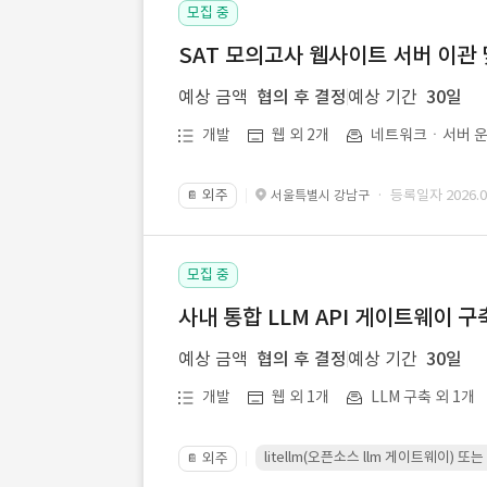
모집 중
SAT 모의고사 웹사이트 서버 이관 
예상 금액
협의 후 결정
예상 기간
30일
개발
웹 외 2개
네트워크ㆍ서버 운
외주
· 등록일자 2026.07
서울특별시 강남구
📔
모집 중
사내 통합 LLM API 게이트웨이 구
예상 금액
협의 후 결정
예상 기간
30일
개발
웹 외 1개
LLM 구축 외 1개
litellm(오픈소스 llm 게이트웨이)
외주
📔