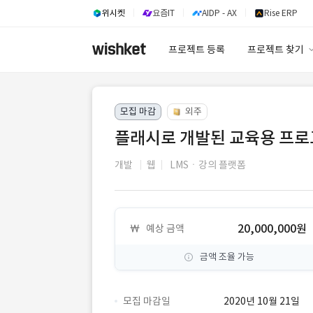
위시켓
요즘IT
AIDP - AX
Rise ERP
프로젝트 등록
프로젝트 찾기
프로젝트 찾기
모집 마감
외주
유사사례 검색 A
플래시로 개발된 교육용 프로그
개발
웹
LMSㆍ강의 플랫폼
20,000,000원
예상 금액
금액 조율 가능
모집 마감일
2020년 10월 21일