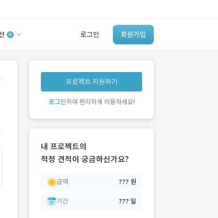
션
로그인
회원가입
유사사례 검색 AI
.
프로젝트 지원하기
‘이런 거’ 만들어본
개발 회사 있어?
로그인
하여 편리하게 이용하세요!
바로가기
내 프로젝트의
적정 견적이 궁금하신가요?
금액
??? 원
기간
??? 일