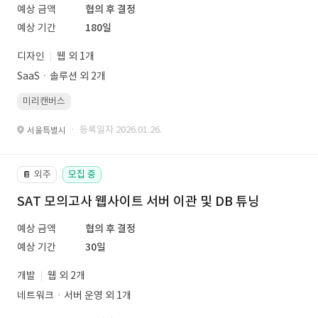
예상 금액
협의 후 결정
예상 기간
180일
디자인
웹 외 1개
SaaSㆍ솔루션 외 2개
미리캔버스
· 등록일자 2026.01.26.
서울특별시
외주
모집 중
📔
SAT 모의고사 웹사이트 서버 이관 및 DB 튜닝
예상 금액
협의 후 결정
예상 기간
30일
개발
웹 외 2개
네트워크ㆍ서버 운영 외 1개