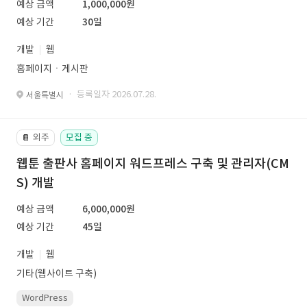
예상 금액
1,000,000원
예상 기간
30일
개발
웹
홈페이지ㆍ게시판
· 등록일자 2026.07.28.
서울특별시
외주
모집 중
📔
웹툰 출판사 홈페이지 워드프레스 구축 및 관리자(CM
S) 개발
예상 금액
6,000,000원
예상 기간
45일
개발
웹
기타(웹사이트 구축)
WordPress