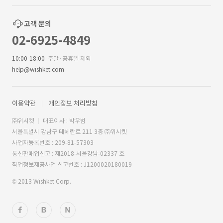
고객 문의
02-6925-4849
10:00-18:00
주말·공휴일 제외
help@wishket.com
이용약관
개인정보 처리방침
㈜위시켓
대표이사 : 박우범
서울특별시 강남구 테헤란로 211 3층 ㈜위시켓
사업자등록번호 : 209-81-57303
통신판매업신고 : 제2018-서울강남-02337 호
직업정보제공사업 신고번호 : J1200020180019
© 2013 Wishket Corp.