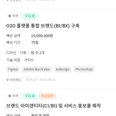
외주
모집 중
📔
O2O 플랫폼 통합 브랜드(BI/BX) 구축
예상 금액
15,000,000원
예상 기간
75일
디자인 · 기획
웹 외 2개
기술 자문ㆍ가이드
Figma
Adobe Illustrator
Indesign
Photoshop
· 등록일자 2026.08.03.
전라북도
외주
모집 중
마감임박
📔
브랜드 아이덴티티(CI/BI) 및 서비스 홍보물 제작
예상 금액
협의 후 결정