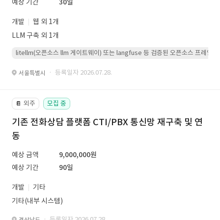
예상 기간
30일
개발
웹 외 1개
LLM 구축 외 1개
litellm(오픈소스 llm 게이트웨이) 또는 langfuse 등 검증된 오픈소스 프
· 등록일자 2026.07.28.
서울특별시
외주
모집 중
📔
기존 전화상담 플랫폼 CTI/PBX 통신망 재구축 및 연
동
예상 금액
9,000,000원
예상 기간
90일
개발
기타
기타(내부 시스템)
· 등록일자 2026.07.28.
경상남도