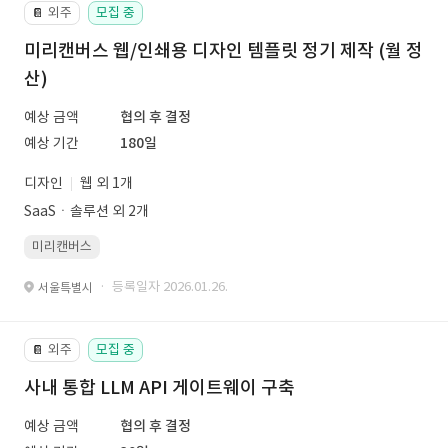
외주
모집 중
📔
미리캔버스 웹/인쇄용 디자인 템플릿 정기 제작 (월 정
산)
예상 금액
협의 후 결정
예상 기간
180일
디자인
웹 외 1개
SaaSㆍ솔루션 외 2개
미리캔버스
· 등록일자 2026.01.26.
서울특별시
외주
모집 중
📔
사내 통합 LLM API 게이트웨이 구축
예상 금액
협의 후 결정