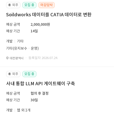
외주
모집 중
마감임박
📔
Soildworks 데이터를 CATIA 데이터로 변환
예상 금액
2,000,000원
예상 기간
14일
개발
기타
기타(유지보수ㆍ운영)
· 등록일자 2026.07.24.
대전광역시
외주
모집 중
📔
사내 통합 LLM API 게이트웨이 구축
예상 금액
협의 후 결정
예상 기간
30일
개발
웹 외 1개