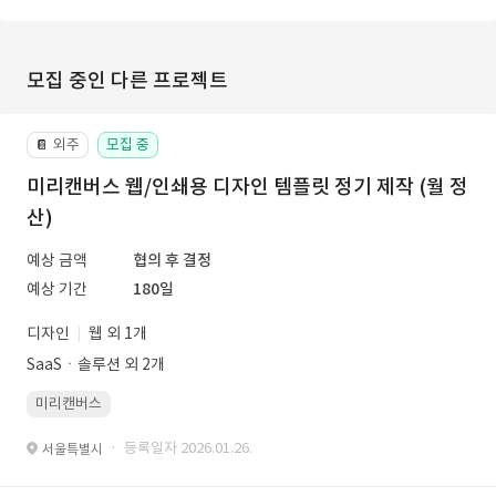
모집 중인 다른 프로젝트
외주
모집 중
📔
미리캔버스 웹/인쇄용 디자인 템플릿 정기 제작 (월 정
산)
예상 금액
협의 후 결정
예상 기간
180일
디자인
웹 외 1개
SaaSㆍ솔루션 외 2개
미리캔버스
· 등록일자 2026.01.26.
서울특별시