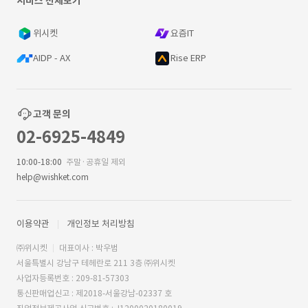
서비스 전체보기
위시켓
요즘IT
AIDP - AX
Rise ERP
고객 문의
02-6925-4849
10:00-18:00
주말·공휴일 제외
help@wishket.com
이용약관
개인정보 처리방침
㈜위시켓
대표이사 : 박우범
서울특별시 강남구 테헤란로 211 3층 ㈜위시켓
사업자등록번호 : 209-81-57303
통신판매업신고 : 제2018-서울강남-02337 호