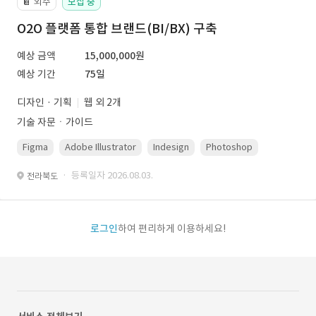
외주
모집 중
📔
O2O 플랫폼 통합 브랜드(BI/BX) 구축
예상 금액
15,000,000원
예상 기간
75일
디자인 · 기획
웹 외 2개
기술 자문ㆍ가이드
Figma
Adobe Illustrator
Indesign
Photoshop
· 등록일자 2026.08.03.
전라북도
로그인
하여 편리하게 이용하세요!