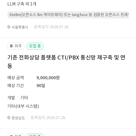
LLM 구축 외 1개
litellm(오픈소스 llm 게이트웨이) 또는 langfuse 등 검증된 오픈소스 프
· 등록일자 2026.07.28.
서울특별시
외주
모집 중
📔
기존 전화상담 플랫폼 CTI/PBX 통신망 재구축 및 연
동
예상 금액
9,000,000원
예상 기간
90일
개발
기타
기타(내부 시스템)
· 등록일자 2026.07.28.
경상남도