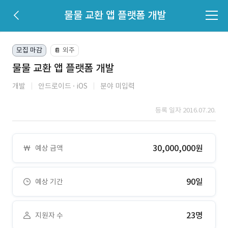
물물 교환 앱 플랫폼 개발
모집 마감
외주
📔
물물 교환 앱 플랫폼 개발
개발
안드로이드
iOS
분야 미입력
등록 일자 2016.07.20.
30,000,000원
예상 금액
90일
예상 기간
23명
지원자 수