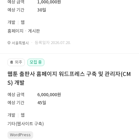
예상 금액
1,000,000원
예상 기간
30일
개발
웹
홈페이지ㆍ게시판
· 등록일자 2026.07.28.
서울특별시
외주
모집 중
📔
웹툰 출판사 홈페이지 워드프레스 구축 및 관리자(CM
S) 개발
예상 금액
6,000,000원
예상 기간
45일
개발
웹
기타(웹사이트 구축)
WordPress