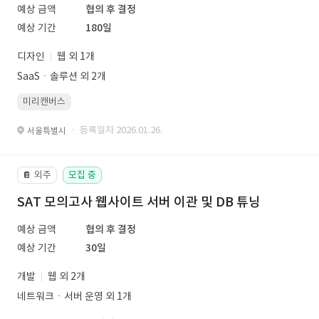
예상 금액
협의 후 결정
예상 기간
180일
디자인
웹 외 1개
SaaSㆍ솔루션 외 2개
미리캔버스
· 등록일자 2026.01.26.
서울특별시
외주
모집 중
📔
SAT 모의고사 웹사이트 서버 이관 및 DB 튜닝
예상 금액
협의 후 결정
예상 기간
30일
개발
웹 외 2개
네트워크ㆍ서버 운영 외 1개