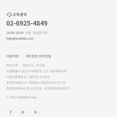
고객 문의
02-6925-4849
10:00-18:00
주말·공휴일 제외
help@wishket.com
이용약관
개인정보 처리방침
㈜위시켓
대표이사 : 박우범
서울특별시 강남구 테헤란로 211 3층 ㈜위시켓
사업자등록번호 : 209-81-57303
통신판매업신고 : 제2018-서울강남-02337 호
직업정보제공사업 신고번호 : J1200020180019
© 2013 Wishket Corp.