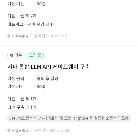
예상 기간
30일
개발
웹 외 2개
네트워크ㆍ서버 운영 외 1개
· 등록일자 2026.07.27.
서울특별시
외주
모집 중
📔
사내 통합 LLM API 게이트웨이 구축
예상 금액
협의 후 결정
예상 기간
30일
개발
웹 외 1개
LLM 구축 외 1개
litellm(오픈소스 llm 게이트웨이) 또는 langfuse 등 검증된 오픈소스 프
· 등록일자 2026.07.28.
서울특별시