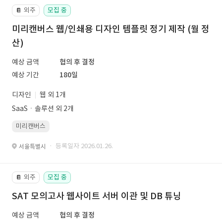
외주
모집 중
📔
미리캔버스 웹/인쇄용 디자인 템플릿 정기 제작 (월 정
산)
예상 금액
협의 후 결정
예상 기간
180일
디자인
웹 외 1개
SaaSㆍ솔루션 외 2개
미리캔버스
· 등록일자 2026.01.26.
서울특별시
외주
모집 중
📔
SAT 모의고사 웹사이트 서버 이관 및 DB 튜닝
예상 금액
협의 후 결정