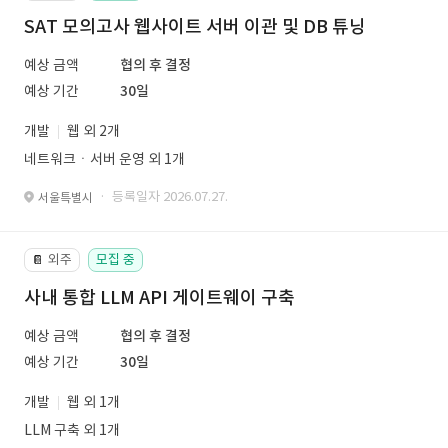
SAT 모의고사 웹사이트 서버 이관 및 DB 튜닝
예상 금액
협의 후 결정
예상 기간
30일
개발
웹 외 2개
네트워크ㆍ서버 운영 외 1개
· 등록일자 2026.07.27.
서울특별시
외주
모집 중
📔
사내 통합 LLM API 게이트웨이 구축
예상 금액
협의 후 결정
예상 기간
30일
개발
웹 외 1개
LLM 구축 외 1개