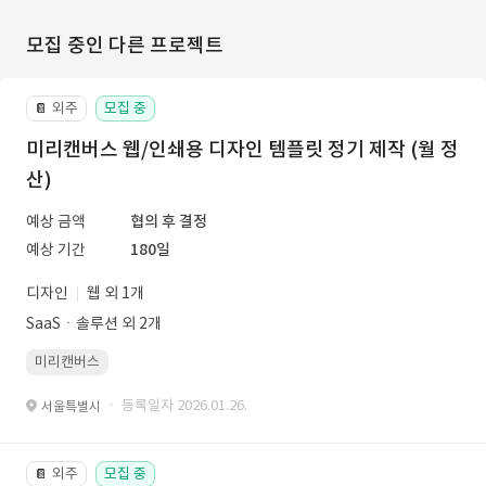
모집 중인 다른 프로젝트
외주
모집 중
📔
미리캔버스 웹/인쇄용 디자인 템플릿 정기 제작 (월 정
산)
예상 금액
협의 후 결정
예상 기간
180일
디자인
웹 외 1개
SaaSㆍ솔루션 외 2개
미리캔버스
· 등록일자 2026.01.26.
서울특별시
외주
모집 중
📔