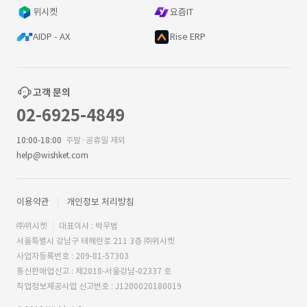
위시켓
요즘IT
AIDP - AX
Rise ERP
고객 문의
02-6925-4849
10:00-18:00
주말·공휴일 제외
help@wishket.com
이용약관
개인정보 처리방침
㈜위시켓
대표이사 : 박우범
서울특별시 강남구 테헤란로 211 3층 ㈜위시켓
사업자등록번호 : 209-81-57303
통신판매업신고 : 제2018-서울강남-02337 호
직업정보제공사업 신고번호 : J1200020180019