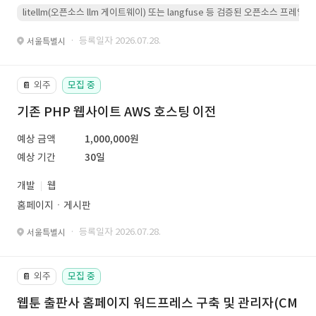
litellm(오픈소스 llm 게이트웨이) 또는 langfuse 등 검증된 오픈소스 프
· 등록일자 2026.07.28.
서울특별시
외주
모집 중
📔
기존 PHP 웹사이트 AWS 호스팅 이전
예상 금액
1,000,000원
예상 기간
30일
개발
웹
홈페이지ㆍ게시판
· 등록일자 2026.07.28.
서울특별시
외주
모집 중
📔
웹툰 출판사 홈페이지 워드프레스 구축 및 관리자(CM