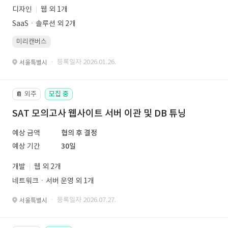
디자인
웹 외 1개
SaaSㆍ솔루션 외 2개
미리캔버스
· 등록일자 2026.01.26.
서울특별시
외주
모집 중
📔
SAT 모의고사 웹사이트 서버 이관 및 DB 튜닝
예상 금액
협의 후 결정
예상 기간
30일
개발
웹 외 2개
네트워크ㆍ서버 운영 외 1개
· 등록일자 2026.07.27.
서울특별시