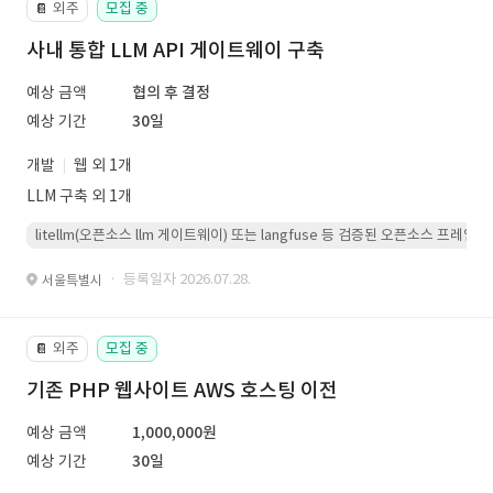
외주
모집 중
📔
사내 통합 LLM API 게이트웨이 구축
예상 금액
협의 후 결정
예상 기간
30일
개발
웹 외 1개
LLM 구축 외 1개
litellm(오픈소스 llm 게이트웨이) 또는 langfuse 등 검증된 오픈소스 프
· 등록일자 2026.07.28.
서울특별시
외주
모집 중
📔
기존 PHP 웹사이트 AWS 호스팅 이전
예상 금액
1,000,000원
예상 기간
30일