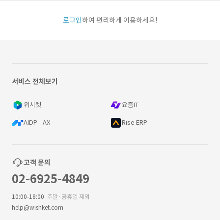
로그인
하여 편리하게 이용하세요!
서비스 전체보기
위시켓
요즘IT
AIDP - AX
Rise ERP
고객 문의
02-6925-4849
10:00-18:00
주말·공휴일 제외
help@wishket.com