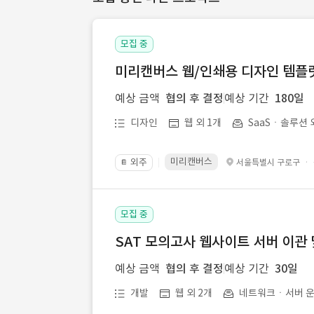
모집 중
미리캔버스 웹/인쇄용 디자인 템플릿 
예상 금액
협의 후 결정
예상 기간
180일
디자인
웹 외 1개
SaaSㆍ솔루션 
미리캔버스
외주
·
서울특별시 구로구
📔
모집 중
SAT 모의고사 웹사이트 서버 이관 
예상 금액
협의 후 결정
예상 기간
30일
개발
웹 외 2개
네트워크ㆍ서버 운