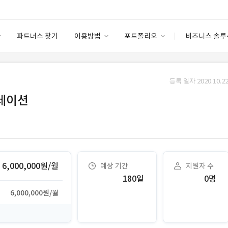
파트너스 찾기
이용방법
포트폴리오
비즈니스 솔루
이용방법
포트폴리오
엔터프라이즈
I
파트너 등급
이용후기
등록 일자 2020.10.22
안심 코드 케어
이용요금
솔루션 마켓
레이션
고객센터
스토어
6,000,000원/월
예상 기간
지원자 수
180일
0명
6,000,000원/월