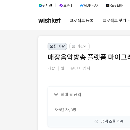
위시켓
요즘IT
AIDP - AX
Rise ERP
프로젝트 등록
프로젝트 찾기
프로젝트 찾기
모집 마감
기간제
유사사례 검색 A
매장음악방송 플랫폼 마이그
개발
웹
분야 미입력
최대 월 금액
5~9년 차, 3명
금액 조율 가능