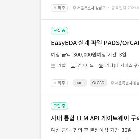
외주
· 등록일자 2026.07
서울특별시 강남구
📔
모집 중
EasyEDA 설계 파일 PADS/Or
예상 금액
300,000원
예상 기간
3일
개발
임베디드
기타(IT 서비스 구
pads
OrCAD
외주
서울특별시 강
📔
모집 중
사내 통합 LLM API 게이트웨이 구
예상 금액
협의 후 결정
예상 기간
30일