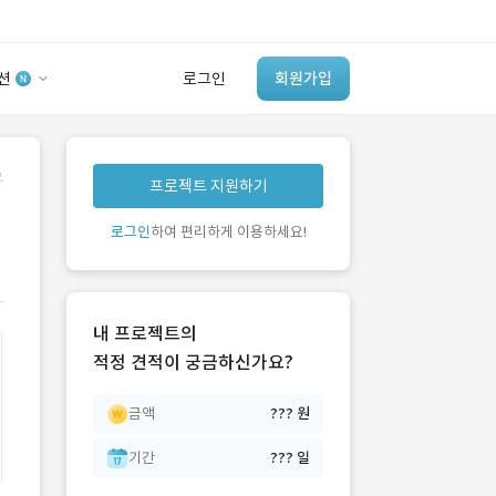
션
로그인
회원가입
유사사례 검색 AI
.
프로젝트 지원하기
‘이런 거’ 만들어본
개발 회사 있어?
로그인
하여 편리하게 이용하세요!
바로가기
내 프로젝트의
적정 견적이 궁금하신가요?
금액
??? 원
기간
??? 일